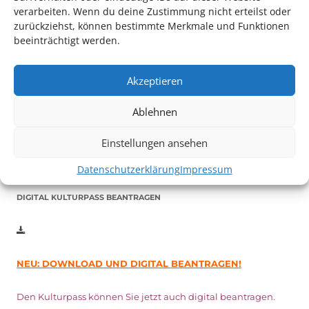
verarbeiten. Wenn du deine Zustimmung nicht erteilst oder
zurückziehst, können bestimmte Merkmale und Funktionen
beeinträchtigt werden.
Auch dieses Jahr findet wieder das
Festival des deutschen
Akzeptieren
Films
in Ludwigshafen statt.
Vom 19. August bist zum 9. September
haben
Kulturpass-
Ablehnen
Inhaber*innen freien Eintritt
zu den Vorstellungen – 30
Minuten vor Beginn des Films und solange der Vorrat reicht!
Einstellungen ansehen
Weitere Details zum Festival finden Sie
HIER
Datenschutzerklärung
Impressum
DIGITAL KULTURPASS BEANTRAGEN
NEU: DOWNLOAD UND DIGITAL BEANTRAGEN!
Den Kulturpass können Sie jetzt auch digital beantragen.