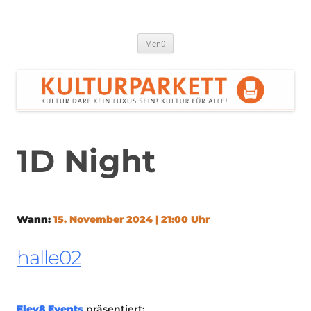
Zum
Inhalt
springen
Kulturparkett Rhein-Neckar
Kultur darf kein Luxus sein!
Menü
1D Night
Wann:
15. November 2024 | 21:00 Uhr
halle02
Elev8 Events
präsentiert: