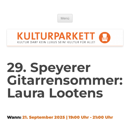
Zum
Inhalt
springen
Kulturparkett Rhein-Neckar
Kultur darf kein Luxus sein!
Menü
29. Speyerer
Gitarrensommer:
Laura Lootens
Wann:
21. September 2025 | 19:00 Uhr - 21:00 Uhr