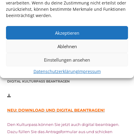
verarbeiten. Wenn du deine Zustimmung nicht erteilst oder
zurückziehst, können bestimmte Merkmale und Funktionen
beeinträchtigt werden.
Auch dieses Jahr findet wieder das
Festival des deutschen
Films
in Ludwigshafen statt.
Akzeptieren
Vom 19. August bist zum 9. September
haben
Kulturpass-
Inhaber*innen freien Eintritt
zu den Vorstellungen – 30
Ablehnen
Minuten vor Beginn des Films und solange der Vorrat reicht!
Einstellungen ansehen
Weitere Details zum Festival finden Sie
HIER
Datenschutzerklärung
Impressum
DIGITAL KULTURPASS BEANTRAGEN
NEU: DOWNLOAD UND DIGITAL BEANTRAGEN!
Den Kulturpass können Sie jetzt auch digital beantragen.
Dazu füllen Sie das Antragsformular aus und schicken