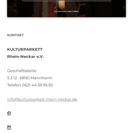
KONTAKT
KULTURPARKETT
Rhein-Neckar e.V.
Geschäftsstelle:
S 3 12 · 68161 Mannheim
Telefon 0621 44 59 95 50
info@kulturparkett-rhein-neckar.de