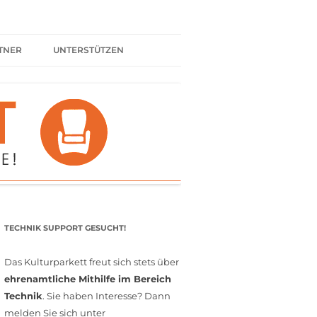
TNER
UNTERSTÜTZEN
ER BÜNDNIS
KULTURPARTNER WERDEN
SPENDEN
FÖRDERMITGLIED WERDEN
MITGLIEDSCHAFT
EHRENAMT
TECHNIK SUPPORT GESUCHT!
Das Kulturparkett freut sich stets über
ehrenamtliche Mithilfe im Bereich
Technik
. Sie haben Interesse? Dann
melden Sie sich unter