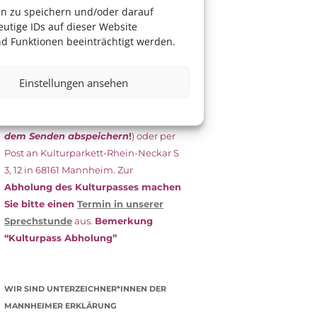
das Antragsformular aus und schicken
en zu speichern und/oder darauf
es
unterschrieben
zusammen mit
utige IDs auf dieser Website
dem
aktuellen
d Funktionen beeinträchtigt werden.
Leistungsbescheid
(Bürgergeld/
Grundsicherung, Wohngeld etc.)
an
Einstellungen ansehen
das Kulturparkett zurück: Per E-Mail
an
info@kulturparkett-rhein-
neckar.de
(wichtig: Dokument
vor
dem Senden abspeichern
!
) oder per
Post an Kulturparkett-Rhein-Neckar S
3, 12 in 68161 Mannheim. Zur
Abholung des Kulturpasses machen
Sie bitte einen
Termin in unserer
Sprechstunde
aus.
Bemerkung
“Kulturpass Abholung”
WIR SIND UNTERZEICHNER*INNEN DER
MANNHEIMER ERKLÄRUNG