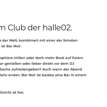
KONTAKT
KULTURPASS DIGITAL
BEANTRAGEN
TRANSPARENZ
 Club der halle02.
IMPRESSUM
der Welt, kombiniert mit einer der feinsten
ist Bar Noir.
osphäre chillen oder doch mehr Bock auf Feiern
ar genießen oder lieber direkt vor dem DJ
r Sache zufriedengeben? Auch wenn der Abend
ativ enden. Bar Noir ist beides: eine Bar in einem
tritt ist frei.