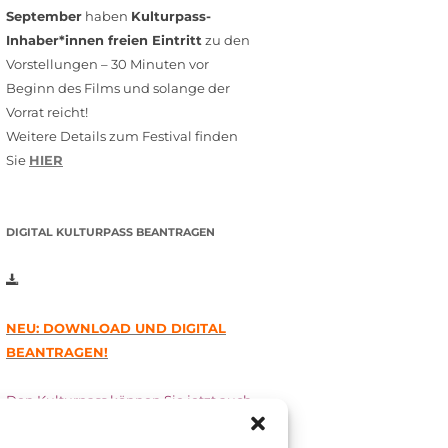
September
haben
Kulturpass-
Inhaber*innen freien Eintritt
zu den
Vorstellungen – 30 Minuten vor
Beginn des Films und solange der
Vorrat reicht!
Weitere Details zum Festival finden
Sie
HIER
DIGITAL KULTURPASS BEANTRAGEN
NEU: DOWNLOAD UND DIGITAL
BEANTRAGEN!
Den Kulturpass können Sie jetzt auch
digital beantragen. Dazu füllen Sie