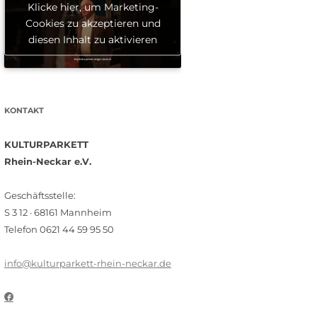
Klicke hier, um Marketing-
Cookies zu akzeptieren und
diesen Inhalt zu aktivieren
KONTAKT
KULTURPARKETT
Rhein-Neckar e.V.
Geschäftsstelle:
S 3 12 · 68161 Mannheim
Telefon 0621 44 59 95 50
info@kulturparkett-rhein-neckar.de