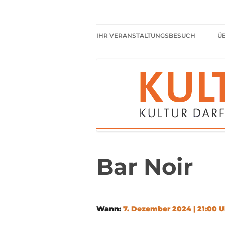
Zum
Inhalt
springen
Kultur darf kein Luxus sein!
Kulturparkett Rhe
IHR VERANSTALTUNGSBESUCH
Ü
AKTUELLE VERANSTALTUNGEN
HIER HABEN SIE IMMER
FREIEN EINTRITT
SHARED READING
REGELN FÜR KULTURPARKETT
GÄSTE
Bar Noir
Wann:
7. Dezember 2024 | 21:00 U