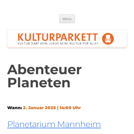
Zum
Inhalt
springen
Kulturparkett Rhein-Neckar
Kultur darf kein Luxus sein!
Menü
Abenteuer
Planeten
Wann:
2. Januar 2025 | 14:00 Uhr
Planetarium Mannheim