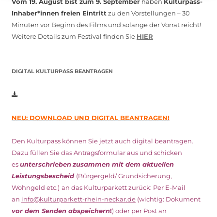
Vom 19. August bist zum 9. September
haben
Kulturpass-
Inhaber*innen freien Eintritt
zu den Vorstellungen – 30
Minuten vor Beginn des Films und solange der Vorrat reicht!
Weitere Details zum Festival finden Sie
HIER
DIGITAL KULTURPASS BEANTRAGEN
NEU: DOWNLOAD UND DIGITAL BEANTRAGEN!
Den Kulturpass können Sie jetzt auch digital beantragen.
Dazu füllen Sie das Antragsformular aus und schicken
es
unterschrieben
zusammen mit dem
aktuellen
Leistungsbescheid
(Bürgergeld/ Grundsicherung,
Wohngeld etc.)
an das Kulturparkett zurück: Per E-Mail
an
info@kulturparkett-rhein-neckar.de
(wichtig: Dokument
vor dem Senden abspeichern
!
) oder per Post an