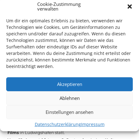
Cookie-Zustimmung
verwalten
Das Kulturparkett freut sich stets über
ehrenamtliche
Mithilfe im Bereich Technik
. Sie haben Interesse? Dann
Um dir ein optimales Erlebnis zu bieten, verwenden wir
melden Sie sich unter
info@kulturparkett-rhein-neckar.de
Technologien wie Cookies, um Geräteinformationen zu
speichern und/oder darauf zuzugreifen. Wenn du diesen
Technologien zustimmst, können wir Daten wie das
Surfverhalten oder eindeutige IDs auf dieser Website
*KULTURTIPP SOMMERPAUSE: FESTIVAL DES DEUTSCHEN FILMS*
verarbeiten. Wenn du deine Zustimmung nicht erteilst oder
zurückziehst, können bestimmte Merkmale und Funktionen
beeinträchtigt werden.
Akzeptieren
Ablehnen
Einstellungen ansehen
Datenschutzerklärung
Impressum
Auch dieses Jahr findet wieder das
Festival des deutschen
Films
in Ludwigshafen statt.