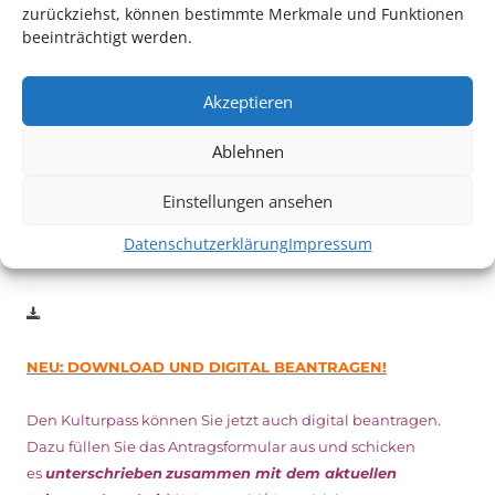
zurückziehst, können bestimmte Merkmale und Funktionen
beeinträchtigt werden.
Auch dieses Jahr findet wieder das
Festival des deutschen
Films
in Ludwigshafen statt.
Akzeptieren
Vom 19. August bist zum 9. September
haben
Kulturpass-
Inhaber*innen freien Eintritt
zu den Vorstellungen – 30
Ablehnen
Minuten vor Beginn des Films und solange der Vorrat reicht!
Weitere Details zum Festival finden Sie
HIER
Einstellungen ansehen
Datenschutzerklärung
Impressum
DIGITAL KULTURPASS BEANTRAGEN
NEU: DOWNLOAD UND DIGITAL BEANTRAGEN!
Den Kulturpass können Sie jetzt auch digital beantragen.
Dazu füllen Sie das Antragsformular aus und schicken
es
unterschrieben
zusammen mit dem
aktuellen