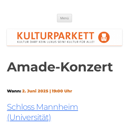
Zum
Inhalt
springen
Kulturparkett Rhein-Neckar
Kultur darf kein Luxus sein!
Menü
Amade-Konzert
Wann:
2. Juni 2025 | 19:00 Uhr
Schloss Mannheim
(Universität)