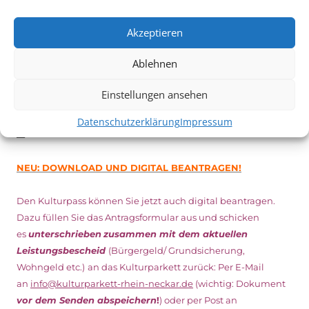
Vom 19. August bist zum 9. September
haben
Kulturpass-
Inhaber*innen freien Eintritt
zu den Vorstellungen – 30
Akzeptieren
Minuten vor Beginn des Films und solange der Vorrat reicht!
Weitere Details zum Festival finden Sie
HIER
Ablehnen
Einstellungen ansehen
DIGITAL KULTURPASS BEANTRAGEN
Datenschutzerklärung
Impressum
NEU: DOWNLOAD UND DIGITAL BEANTRAGEN!
Den Kulturpass können Sie jetzt auch digital beantragen.
Dazu füllen Sie das Antragsformular aus und schicken
es
unterschrieben
zusammen mit dem
aktuellen
Leistungsbescheid
(Bürgergeld/ Grundsicherung,
Wohngeld etc.)
an das Kulturparkett zurück: Per E-Mail
an
info@kulturparkett-rhein-neckar.de
(wichtig: Dokument
vor dem Senden abspeichern
!
) oder per Post an