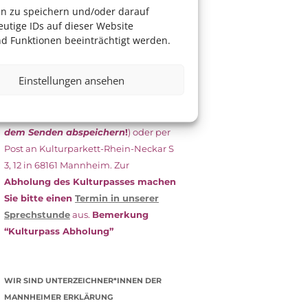
das Antragsformular aus und schicken
en zu speichern und/oder darauf
es
unterschrieben
zusammen mit
utige IDs auf dieser Website
dem
aktuellen
d Funktionen beeinträchtigt werden.
Leistungsbescheid
(Bürgergeld/
Grundsicherung, Wohngeld etc.)
an
Einstellungen ansehen
das Kulturparkett zurück: Per E-Mail
an
info@kulturparkett-rhein-
neckar.de
(wichtig: Dokument
vor
dem Senden abspeichern
!
) oder per
Post an Kulturparkett-Rhein-Neckar S
3, 12 in 68161 Mannheim. Zur
Abholung des Kulturpasses machen
Sie bitte einen
Termin in unserer
Sprechstunde
aus.
Bemerkung
“Kulturpass Abholung”
WIR SIND UNTERZEICHNER*INNEN DER
MANNHEIMER ERKLÄRUNG