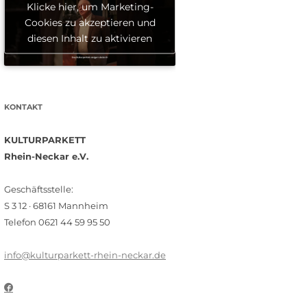
Klicke hier, um Marketing-
Cookies zu akzeptieren und
diesen Inhalt zu aktivieren
KONTAKT
KULTURPARKETT
Rhein-Neckar e.V.
Geschäftsstelle:
S 3 12 · 68161 Mannheim
Telefon 0621 44 59 95 50
info@kulturparkett-rhein-neckar.de