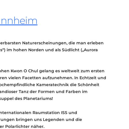
KONTAKT
KULTURPASS DIGITAL
annheim
BEANTRAGEN
TRANSPARENZ
IMPRESSUM
derbarsten Naturerscheinungen, die man erleben
lis“) im hohen Norden und als Südlicht („Aurora
hen Kwon O Chul gelang es weltweit zum ersten
hren vielen Facetten aufzunehmen. In Echtzeit und
-hochempfindliche Kameratechnik die Schönheit
 grandioser Tanz der Formen und Farben im
uppel des Planetariums!
nternationalen Raumstation ISS und
erungen bringen uns Legenden und die
r Polarlichter näher.