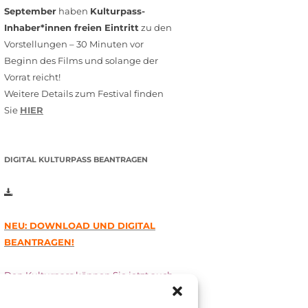
September
haben
Kulturpass-
Inhaber*innen freien Eintritt
zu den
Vorstellungen – 30 Minuten vor
Beginn des Films und solange der
Vorrat reicht!
Weitere Details zum Festival finden
Sie
HIER
DIGITAL KULTURPASS BEANTRAGEN
NEU: DOWNLOAD UND DIGITAL
BEANTRAGEN!
Den Kulturpass können Sie jetzt auch
digital beantragen. Dazu füllen Sie