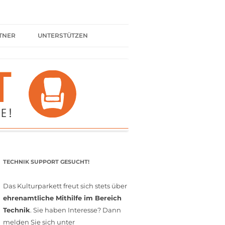
TNER
UNTERSTÜTZEN
ER BÜNDNIS
KULTURPARTNER WERDEN
SPENDEN
FÖRDERMITGLIED WERDEN
MITGLIEDSCHAFT
EHRENAMT
TECHNIK SUPPORT GESUCHT!
Das Kulturparkett freut sich stets über
ehrenamtliche Mithilfe im Bereich
Technik
. Sie haben Interesse? Dann
melden Sie sich unter