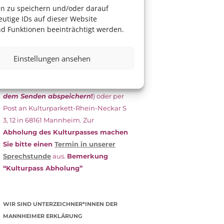
das Antragsformular aus und schicken
en zu speichern und/oder darauf
es
unterschrieben
zusammen mit
utige IDs auf dieser Website
dem
aktuellen
d Funktionen beeinträchtigt werden.
Leistungsbescheid
(Bürgergeld/
Grundsicherung, Wohngeld etc.)
an
Einstellungen ansehen
das Kulturparkett zurück: Per E-Mail
an
info@kulturparkett-rhein-
neckar.de
(wichtig: Dokument
vor
dem Senden abspeichern
!
) oder per
Post an Kulturparkett-Rhein-Neckar S
3, 12 in 68161 Mannheim. Zur
Abholung des Kulturpasses machen
Sie bitte einen
Termin in unserer
Sprechstunde
aus.
Bemerkung
“Kulturpass Abholung”
WIR SIND UNTERZEICHNER*INNEN DER
MANNHEIMER ERKLÄRUNG