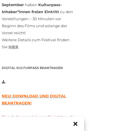
September
haben
Kulturpass-
Inhaber*innen freien Eintritt
zu den
Vorstellungen – 30 Minuten vor
Beginn des Films und solange der
Vorrat reicht!
Weitere Details zum Festival finden
Sie
HIER
DIGITAL KULTURPASS BEANTRAGEN
NEU: DOWNLOAD UND DIGITAL
BEANTRAGEN!
Den Kulturpass können Sie jetzt auch
digital beantragen. Dazu füllen Sie