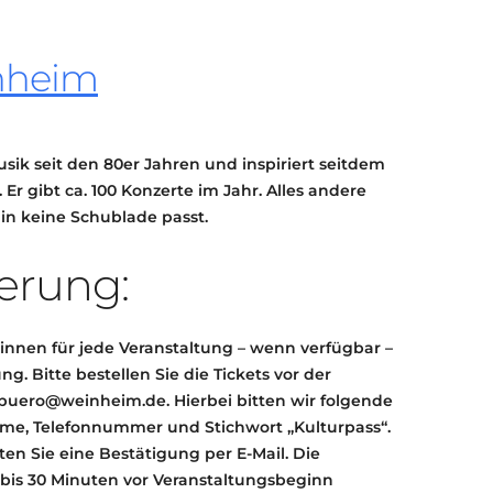
KONTAKT
KULTURPASS DIGITAL
nheim
BEANTRAGEN
TRANSPARENZ
IMPRESSUM
ik seit den 80er Jahren und inspiriert seitdem
Er gibt ca. 100 Konzerte im Jahr. Alles andere
in keine Schublade passt.
erung:
*innen für jede Veranstaltung – wenn verfügbar –
g. Bitte bestellen Sie die Tickets vor der
rbuero@weinheim.de. Hierbei bitten wir folgende
e, Telefonnummer und Stichwort „Kulturpass“.
en Sie eine Bestätigung per E-Mail. Die
 bis 30 Minuten vor Veranstaltungsbeginn