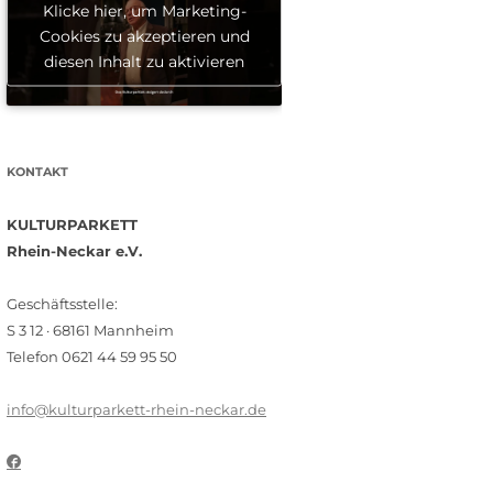
Klicke hier, um Marketing-
Cookies zu akzeptieren und
diesen Inhalt zu aktivieren
KONTAKT
KULTURPARKETT
Rhein-Neckar e.V.
Geschäftsstelle:
S 3 12 · 68161 Mannheim
Telefon 0621 44 59 95 50
info@kulturparkett-rhein-neckar.de