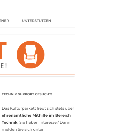
TNER
UNTERSTÜTZEN
ER BÜNDNIS
KULTURPARTNER WERDEN
SPENDEN
FÖRDERMITGLIED WERDEN
MITGLIEDSCHAFT
EHRENAMT
TECHNIK SUPPORT GESUCHT!
Das Kulturparkett freut sich stets über
ehrenamtliche Mithilfe im Bereich
Technik
. Sie haben Interesse? Dann
melden Sie sich unter