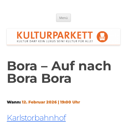
Zum
Inhalt
springen
Kulturparkett Rhein-Neckar
Kultur darf kein Luxus sein!
Menü
Bora – Auf nach
Bora Bora
Wann:
12. Februar 2026 | 19:00 Uhr
Karlstorbahnhof