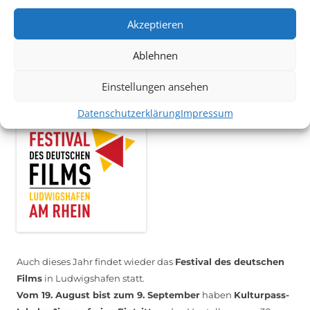
Das Kulturparkett freut sich stets über
ehrenamtliche
Mithilfe im Bereich Technik
. Sie haben Interesse? Dann
Akzeptieren
melden Sie sich unter
info@kulturparkett-rhein-neckar.de
Ablehnen
Einstellungen ansehen
*KULTURTIPP SOMMERPAUSE: FESTIVAL DES DEUTSCHEN FILMS*
Datenschutzerklärung
Impressum
Auch dieses Jahr findet wieder das
Festival des deutschen
Films
in Ludwigshafen statt.
Vom 19. August bist zum 9. September
haben
Kulturpass-