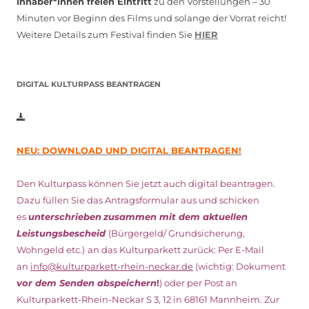
Inhaber*innen freien Eintritt
zu den Vorstellungen – 30
Minuten vor Beginn des Films und solange der Vorrat reicht!
Weitere Details zum Festival finden Sie
HIER
DIGITAL KULTURPASS BEANTRAGEN
NEU: DOWNLOAD UND DIGITAL BEANTRAGEN!
Den Kulturpass können Sie jetzt auch digital beantragen.
Dazu füllen Sie das Antragsformular aus und schicken
es
unterschrieben
zusammen mit dem
aktuellen
Leistungsbescheid
(Bürgergeld/ Grundsicherung,
Wohngeld etc.)
an das Kulturparkett zurück: Per E-Mail
an
info@kulturparkett-rhein-neckar.de
(wichtig: Dokument
vor dem Senden abspeichern
!
) oder per Post an
Kulturparkett-Rhein-Neckar S 3, 12 in 68161 Mannheim. Zur