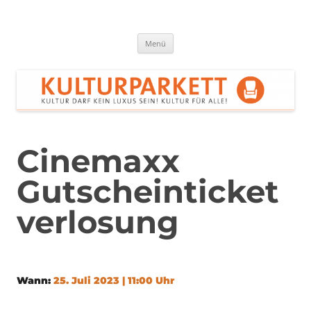
Zum
Inhalt
springen
Kulturparkett Rhein-Neckar
Kultur darf kein Luxus sein!
Menü
Cinemaxx
Gutscheinticket
verlosung
Wann:
25. Juli 2023 | 11:00 Uhr