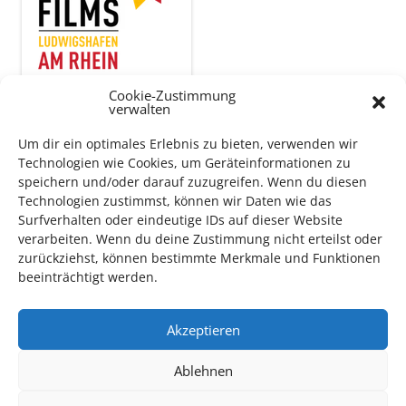
Cookie-Zustimmung
verwalten
Auch dieses Jahr findet wieder das
Festival des deutschen
Um dir ein optimales Erlebnis zu bieten, verwenden wir
Films
in Ludwigshafen statt.
Technologien wie Cookies, um Geräteinformationen zu
Vom 19. August bist zum 9. September
haben
Kulturpass-
speichern und/oder darauf zuzugreifen. Wenn du diesen
Inhaber*innen freien Eintritt
zu den Vorstellungen – 30
Technologien zustimmst, können wir Daten wie das
Minuten vor Beginn des Films und solange der Vorrat reicht!
Surfverhalten oder eindeutige IDs auf dieser Website
Weitere Details zum Festival finden Sie
HIER
verarbeiten. Wenn du deine Zustimmung nicht erteilst oder
zurückziehst, können bestimmte Merkmale und Funktionen
beeinträchtigt werden.
DIGITAL KULTURPASS BEANTRAGEN
Akzeptieren
Ablehnen
NEU: DOWNLOAD UND DIGITAL BEANTRAGEN!