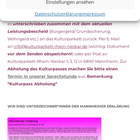
Einstellungen ansehen
Den Kulturpass können Sie jetzt auch digital beantragen.
Datenschutzerklärung
Impressum
Dazu füllen Sie das Antragsformular aus und schicken
es
unterschrieben
zusammen mit dem
aktuellen
Leistungsbescheid
(Bürgergeld/ Grundsicherung,
Wohngeld etc.)
an das Kulturparkett zurück: Per E-Mail
an
info@kulturparkett-rhein-neckar.de
(wichtig: Dokument
vor dem Senden abspeichern
!
) oder per Post an
Kulturparkett-Rhein-Neckar S 3, 12 in 68161 Mannheim. Zur
Abholung des Kulturpasses machen Sie bitte einen
Termin in unserer Sprechstunde
aus.
Bemerkung
“Kulturpass Abholung”
WIR SIND UNTERZEICHNER*INNEN DER MANNHEIMER ERKLÄRUNG