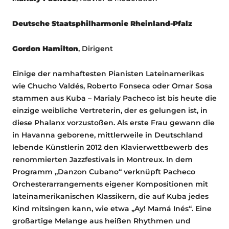
Deutsche Staatsphilharmonie Rheinland-Pfalz
Gordon Hamilton
, Dirigent
Einige der namhaftesten Pianisten Lateinamerikas
wie Chucho Valdés, Roberto Fonseca oder Omar Sosa
stammen aus Kuba – Marialy Pacheco ist bis heute die
einzige weibliche Vertreterin, der es gelungen ist, in
diese Phalanx vorzustoßen. Als erste Frau gewann die
in Havanna geborene, mittlerweile in Deutschland
lebende Künstlerin 2012 den Klavierwettbewerb des
renommierten Jazzfestivals in Montreux. In dem
Programm „Danzon Cubano“ verknüpft Pacheco
Orchesterarrangements eigener Kompositionen mit
lateinamerikanischen Klassikern, die auf Kuba jedes
Kind mitsingen kann, wie etwa „Ay! Mamá Inés“. Eine
großartige Melange aus heißen Rhythmen und