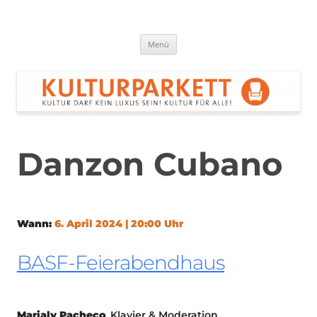
Zum
Inhalt
springen
Kulturparkett Rhein-Neckar
Kultur darf kein Luxus sein!
Menü
Danzon Cubano
Wann:
6. April 2024 | 20:00 Uhr
BASF-Feierabendhaus
Marialy Pacheco
, Klavier & Moderation