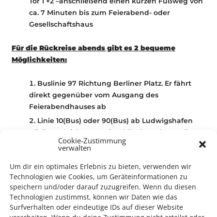
Tor 1 +2 –anschließend einen kurzen Fußweg von
ca. 7 Minuten bis zum Feierabend- oder
Gesellschaftshaus
Für die Rückreise abends gibt es 2 bequeme
Möglichkeiten:
Buslinie 97 Richtung Berliner Platz. Er fährt
direkt gegenüber vom Ausgang des
Feierabendhauses ab
Linie 10(Bus) oder 90(Bus) ab Ludwigshafen
Klinikum (Richtung Luitpoldhafen oder Berliner
Cookie-Zustimmung
Platz) bis Haltestelle Berliner Platz
verwalten
Um dir ein optimales Erlebnis zu bieten, verwenden wir
Technologien wie Cookies, um Geräteinformationen zu
speichern und/oder darauf zuzugreifen. Wenn du diesen
Konzert
Technologien zustimmst, können wir Daten wie das
Surfverhalten oder eindeutige IDs auf dieser Website