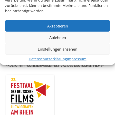
verarbeiten. Wenn du deine Zustimmung nicht erteilst oder
zurückziehst, können bestimmte Merkmale und Funktionen
beeinträchtigt werden.
TECHNIK SUPPORT GESUCHT!
Akzeptieren
Das Kulturparkett freut sich stets über
ehrenamtliche
Ablehnen
Mithilfe im Bereich Technik
. Sie haben Interesse? Dann
melden Sie sich unter
info@kulturparkett-rhein-neckar.de
Einstellungen ansehen
Datenschutzerklärung
Impressum
*KULTURTIPP SOMMERPAUSE: FESTIVAL DES DEUTSCHEN FILMS*