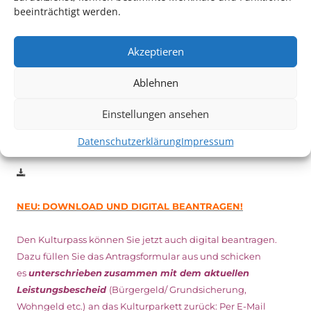
Auch dieses Jahr findet wieder das
Festival des deutschen
beeinträchtigt werden.
Films
in Ludwigshafen statt.
Vom 19. August bist zum 9. September
haben
Kulturpass-
Akzeptieren
Inhaber*innen freien Eintritt
zu den Vorstellungen – 30
Minuten vor Beginn des Films und solange der Vorrat reicht!
Ablehnen
Weitere Details zum Festival finden Sie
HIER
Einstellungen ansehen
Datenschutzerklärung
Impressum
DIGITAL KULTURPASS BEANTRAGEN
NEU: DOWNLOAD UND DIGITAL BEANTRAGEN!
Den Kulturpass können Sie jetzt auch digital beantragen.
Dazu füllen Sie das Antragsformular aus und schicken
es
unterschrieben
zusammen mit dem
aktuellen
Leistungsbescheid
(Bürgergeld/ Grundsicherung,
Wohngeld etc.)
an das Kulturparkett zurück: Per E-Mail