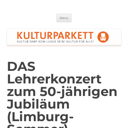
Zum
Inhalt
springen
Kulturparkett Rhein-Neckar
Kultur darf kein Luxus sein!
Menü
DAS
Lehrerkonzert
zum 50-jährigen
Jubiläum
(Limburg-