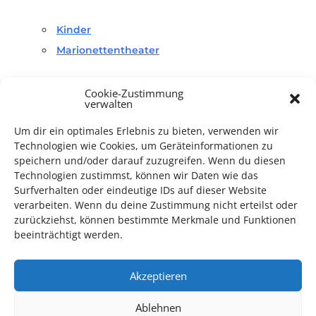
Kinder
Marionettentheater
Cookie-Zustimmung
verwalten
Um dir ein optimales Erlebnis zu bieten, verwenden wir
Technologien wie Cookies, um Geräteinformationen zu
TECHNIK SUPPORT GESUCHT!
speichern und/oder darauf zuzugreifen. Wenn du diesen
Technologien zustimmst, können wir Daten wie das
Das Kulturparkett freut sich stets über
ehrenamtliche
Surfverhalten oder eindeutige IDs auf dieser Website
verarbeiten. Wenn du deine Zustimmung nicht erteilst oder
Mithilfe im Bereich Technik
. Sie haben Interesse? Dann
zurückziehst, können bestimmte Merkmale und Funktionen
melden Sie sich unter
info@kulturparkett-rhein-neckar.de
beeinträchtigt werden.
Akzeptieren
*KULTURTIPP SOMMERPAUSE: FESTIVAL DES DEUTSCHEN FILMS*
Ablehnen