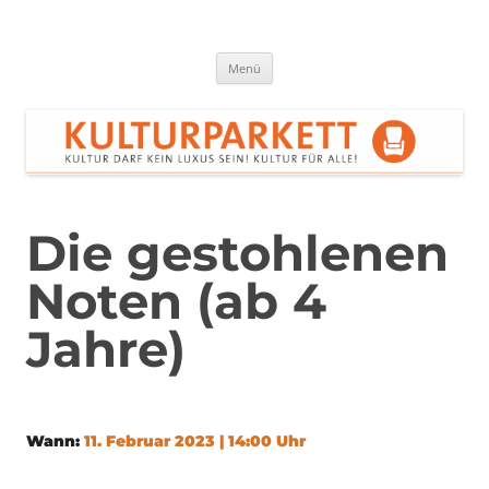
Zum
Inhalt
springen
Kulturparkett Rhein-Neckar
Kultur darf kein Luxus sein!
Menü
Die gestohlenen
Noten (ab 4
Jahre)
Wann:
11. Februar 2023 | 14:00 Uhr