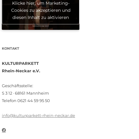
Klicke hier, um Marketing-
Cookies zu akzeptieren und
diesen Inhalt zu aktivieren
KONTAKT
KULTURPARKETT
Rhein-Neckar e.V.
Geschäftsstelle:
S 3 12 · 68161 Mannheim
Telefon 0621 44 59 95 50
info@kulturparkett-rhein-neckar.de