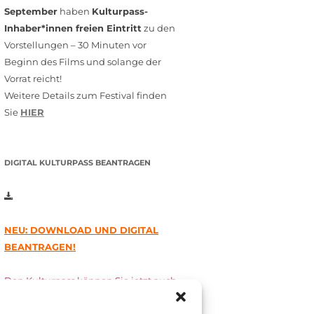
September
haben
Kulturpass-
Inhaber*innen freien Eintritt
zu den
Vorstellungen – 30 Minuten vor
Beginn des Films und solange der
Vorrat reicht!
Weitere Details zum Festival finden
Sie
HIER
DIGITAL KULTURPASS BEANTRAGEN
NEU: DOWNLOAD UND DIGITAL
BEANTRAGEN!
Den Kulturpass können Sie jetzt auch
digital beantragen. Dazu füllen Sie