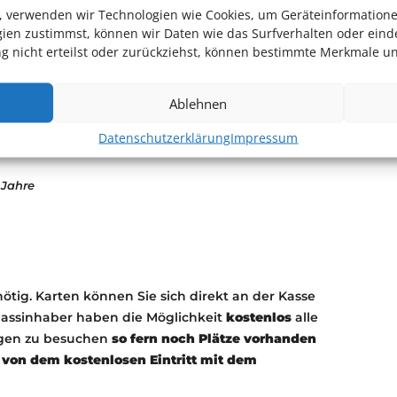
e wissenschaftliche Daten und Simulationen für
en, verwenden wir Technologien wie Cookies, um Geräteinformation
ien zustimmst, können wir Daten wie das Surfverhalten oder einde
. Dadurch ist es möglich, unsere Milchstraße
 nicht erteilst oder zurückziehst, können bestimmte Merkmale un
en. Es erwartet Sie ein nie dagewesenes Erlebnis,
Ablehnen
im
Datenschutzerklärung
Impressum
 Jahre
nötig. Karten können Sie sich direkt an der Kasse
passinhaber haben die Möglichkeit
kostenlos
alle
ngen zu besuchen
so fern noch Plätze vorhanden
von dem kostenlosen Eintritt mit dem