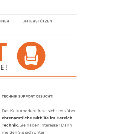
TNER
UNTERSTÜTZEN
ER BÜNDNIS
KULTURPARTNER WERDEN
SPENDEN
FÖRDERMITGLIED WERDEN
MITGLIEDSCHAFT
EHRENAMT
TECHNIK SUPPORT GESUCHT!
Das Kulturparkett freut sich stets über
ehrenamtliche Mithilfe im Bereich
Technik
. Sie haben Interesse? Dann
melden Sie sich unter