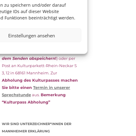
das Antragsformular aus und schicken
en zu speichern und/oder darauf
es
unterschrieben
zusammen mit
utige IDs auf dieser Website
dem
aktuellen
d Funktionen beeinträchtigt werden.
Leistungsbescheid
(Bürgergeld/
Grundsicherung, Wohngeld etc.)
an
Einstellungen ansehen
das Kulturparkett zurück: Per E-Mail
an
info@kulturparkett-rhein-
neckar.de
(wichtig: Dokument
vor
dem Senden abspeichern
!
) oder per
Post an Kulturparkett-Rhein-Neckar S
3, 12 in 68161 Mannheim. Zur
Abholung des Kulturpasses machen
Sie bitte einen
Termin in unserer
Sprechstunde
aus.
Bemerkung
“Kulturpass Abholung”
WIR SIND UNTERZEICHNER*INNEN DER
MANNHEIMER ERKLÄRUNG