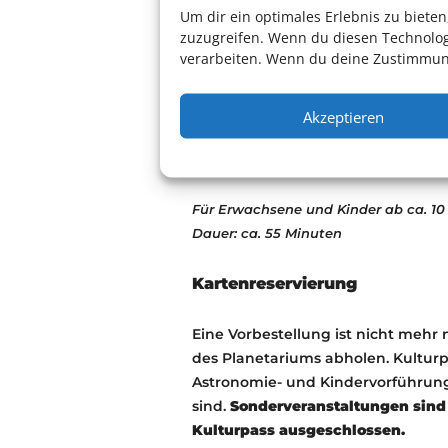
Forschungsgruppe konnten aktuell
Um dir ein optimales Erlebnis zu biet
zuzugreifen. Wenn du diesen Technolog
das Planetarium umgesetzt werden
verarbeiten. Wenn du deine Zustimmung
dreidimensional erfahrbar zu mach
das Laien wie Experten begeistert!
Akzeptieren
Produktion: Planetarium Mannhe
Musik: Johannes Kraas
Für Erwachsene und Kinder ab ca. 10
Dauer: ca. 55 Minuten
Kartenreservierung
Eine Vorbestellung ist nicht mehr 
des Planetariums abholen. Kultur
Astronomie- und Kindervorführu
sind.
Sonderveranstaltungen sind 
Kulturpass ausgeschlossen.