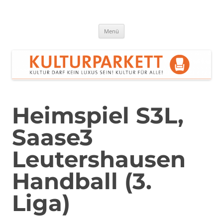
Zum
Inhalt
springen
Kulturparkett Rhein-Neckar
Kultur darf kein Luxus sein!
Menü
Heimspiel S3L,
Saase3
Leutershausen
Handball (3.
Liga)