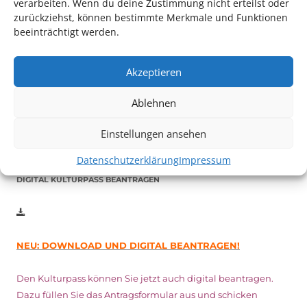
verarbeiten. Wenn du deine Zustimmung nicht erteilst oder
zurückziehst, können bestimmte Merkmale und Funktionen
beeinträchtigt werden.
Auch dieses Jahr findet wieder das
Festival des deutschen
Films
in Ludwigshafen statt.
Akzeptieren
Vom 19. August bist zum 9. September
haben
Kulturpass-
Inhaber*innen freien Eintritt
zu den Vorstellungen – 30
Ablehnen
Minuten vor Beginn des Films und solange der Vorrat reicht!
Weitere Details zum Festival finden Sie
HIER
Einstellungen ansehen
Datenschutzerklärung
Impressum
DIGITAL KULTURPASS BEANTRAGEN
NEU: DOWNLOAD UND DIGITAL BEANTRAGEN!
Den Kulturpass können Sie jetzt auch digital beantragen.
Dazu füllen Sie das Antragsformular aus und schicken