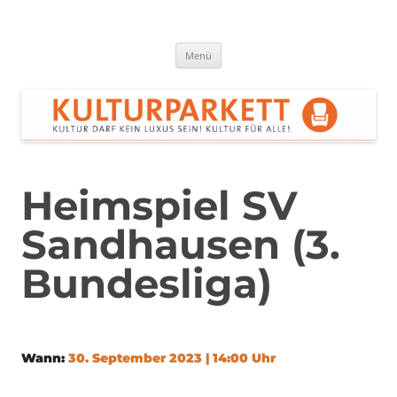
Zum
Inhalt
springen
Kulturparkett Rhein-Neckar
Kultur darf kein Luxus sein!
Menü
Heimspiel SV
Sandhausen (3.
Bundesliga)
Wann:
30. September 2023 | 14:00 Uhr