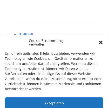
Fußball
Cookie-Zustimmung
verwalten
Um dir ein optimales Erlebnis zu bieten, verwenden wir
Technologien wie Cookies, um Geräteinformationen zu
speichern und/oder darauf zuzugreifen. Wenn du diesen
Technologien zustimmst, können wir Daten wie das
TECHNIK SUPPORT GESUCHT!
Surfverhalten oder eindeutige IDs auf dieser Website
verarbeiten. Wenn du deine Zustimmung nicht erteilst oder
Das Kulturparkett freut sich stets über
ehrenamtliche
zurückziehst, können bestimmte Merkmale und Funktionen
Mithilfe im Bereich Technik
. Sie haben Interesse? Dann
beeinträchtigt werden.
melden Sie sich unter
info@kulturparkett-rhein-neckar.de
Akzeptieren