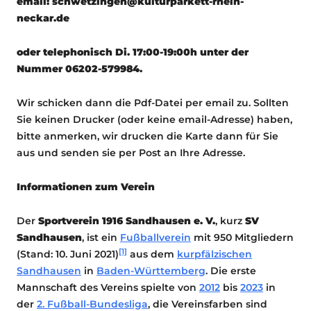
email: schwetzingen@kulturparkett-rhein-
neckar.de
oder telephonisch Di. 17:00-19:00h unter der
Nummer 06202-579984.
Wir schicken dann die Pdf-Datei per email zu. Sollten
Sie keinen Drucker (oder keine email-Adresse) haben,
bitte anmerken, wir drucken die Karte dann für Sie
aus und senden sie per Post an Ihre Adresse.
Informationen zum Verein
Der
Sportverein 1916 Sandhausen e. V.
, kurz
SV
Sandhausen
, ist ein
Fußballverein
mit 950 Mitgliedern
[1]
(Stand: 10. Juni 2021)
aus dem
kurpfälzischen
Sandhausen
in
Baden-Württemberg
. Die erste
Mannschaft des Vereins spielte von
2012
bis
2023
in
der
2. Fußball-Bundesliga
, die Vereinsfarben sind