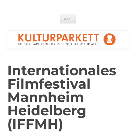
Zum
Inhalt
springen
Kulturparkett Rhein-Neckar
Kultur darf kein Luxus sein!
Menü
Internationales
Filmfestival
Mannheim
Heidelberg
(IFFMH)