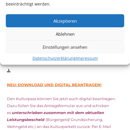
Auch dieses Jahr findet wieder das
Festival des deutschen
beeinträchtigt werden.
Films
in Ludwigshafen statt.
Vom 19. August bist zum 9. September
haben
Kulturpass-
Akzeptieren
Inhaber*innen freien Eintritt
zu den Vorstellungen – 30
Minuten vor Beginn des Films und solange der Vorrat reicht!
Ablehnen
Weitere Details zum Festival finden Sie
HIER
Einstellungen ansehen
DIGITAL KULTURPASS BEANTRAGEN
Datenschutzerklärung
Impressum
NEU: DOWNLOAD UND DIGITAL BEANTRAGEN!
Den Kulturpass können Sie jetzt auch digital beantragen.
Dazu füllen Sie das Antragsformular aus und schicken
es
unterschrieben
zusammen mit dem
aktuellen
Leistungsbescheid
(Bürgergeld/ Grundsicherung,
Wohngeld etc.)
an das Kulturparkett zurück: Per E-Mail