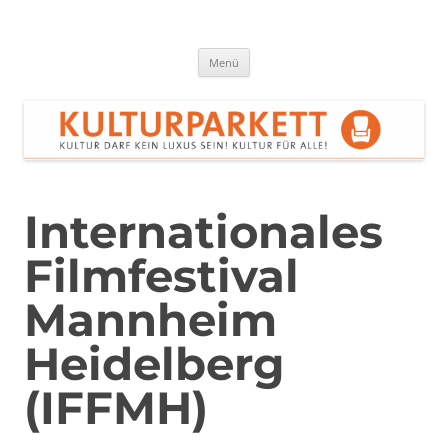
Zum
Inhalt
springen
Kulturparkett Rhein-Neckar
Kultur darf kein Luxus sein!
Menü
Internationales
Filmfestival
Mannheim
Heidelberg
(IFFMH)