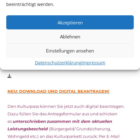
Auch dieses Jahr findet wieder das
Festival des deutschen
beeinträchtigt werden.
Films
in Ludwigshafen statt.
Vom 19. August bist zum 9. September
haben
Kulturpass-
Akzeptieren
Inhaber*innen freien Eintritt
zu den Vorstellungen – 30
Minuten vor Beginn des Films und solange der Vorrat reicht!
Ablehnen
Weitere Details zum Festival finden Sie
HIER
Einstellungen ansehen
DIGITAL KULTURPASS BEANTRAGEN
Datenschutzerklärung
Impressum
NEU: DOWNLOAD UND DIGITAL BEANTRAGEN!
Den Kulturpass können Sie jetzt auch digital beantragen.
Dazu füllen Sie das Antragsformular aus und schicken
es
unterschrieben
zusammen mit dem
aktuellen
Leistungsbescheid
(Bürgergeld/ Grundsicherung,
Wohngeld etc.)
an das Kulturparkett zurück: Per E-Mail