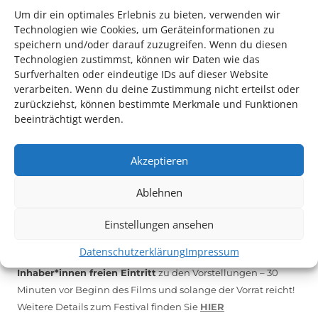
Um dir ein optimales Erlebnis zu bieten, verwenden wir
Technologien wie Cookies, um Geräteinformationen zu
*KULTURTIPP SOMMERPAUSE: FESTIVAL DES DEUTSCHEN FILMS*
speichern und/oder darauf zuzugreifen. Wenn du diesen
Technologien zustimmst, können wir Daten wie das
Surfverhalten oder eindeutige IDs auf dieser Website
verarbeiten. Wenn du deine Zustimmung nicht erteilst oder
zurückziehst, können bestimmte Merkmale und Funktionen
beeinträchtigt werden.
Akzeptieren
Ablehnen
Auch dieses Jahr findet wieder das
Festival des deutschen
Einstellungen ansehen
Films
in Ludwigshafen statt.
Datenschutzerklärung
Impressum
Vom 19. August bist zum 9. September
haben
Kulturpass-
Inhaber*innen freien Eintritt
zu den Vorstellungen – 30
Minuten vor Beginn des Films und solange der Vorrat reicht!
Weitere Details zum Festival finden Sie
HIER