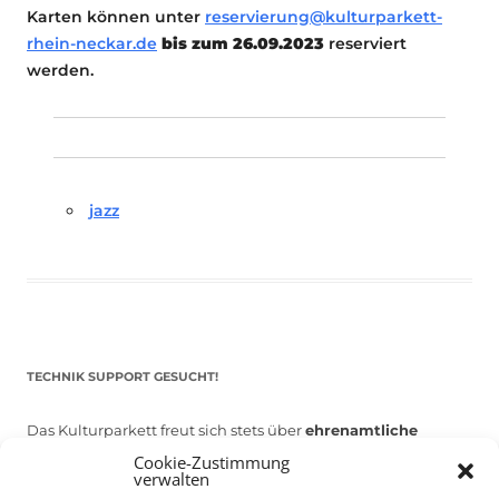
Karten können unter
reservierung@kulturparkett-
rhein-neckar.de
bis zum 26.09.2023
reserviert
werden.
jazz
TECHNIK SUPPORT GESUCHT!
Das Kulturparkett freut sich stets über
ehrenamtliche
Mithilfe im Bereich Technik
. Sie haben Interesse? Dann
Cookie-Zustimmung
verwalten
melden Sie sich unter
info@kulturparkett-rhein-neckar.de