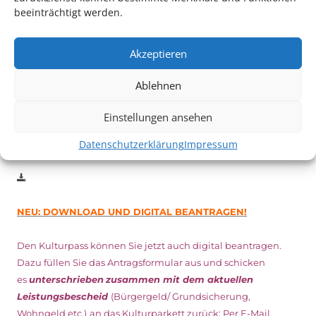
Auch dieses Jahr findet wieder das
Festival des deutschen
beeinträchtigt werden.
Films
in Ludwigshafen statt.
Vom 19. August bist zum 9. September
haben
Kulturpass-
Akzeptieren
Inhaber*innen freien Eintritt
zu den Vorstellungen – 30
Minuten vor Beginn des Films und solange der Vorrat reicht!
Ablehnen
Weitere Details zum Festival finden Sie
HIER
Einstellungen ansehen
Datenschutzerklärung
Impressum
DIGITAL KULTURPASS BEANTRAGEN
NEU: DOWNLOAD UND DIGITAL BEANTRAGEN!
Den Kulturpass können Sie jetzt auch digital beantragen.
Dazu füllen Sie das Antragsformular aus und schicken
es
unterschrieben
zusammen mit dem
aktuellen
Leistungsbescheid
(Bürgergeld/ Grundsicherung,
Wohngeld etc.)
an das Kulturparkett zurück: Per E-Mail