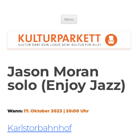
Zum
Inhalt
springen
Kulturparkett Rhein-Neckar
Kultur darf kein Luxus sein!
Menü
Jason Moran
solo (Enjoy Jazz)
Wann:
17. Oktober 2023 | 20:00 Uhr
Karlstorbahnhof