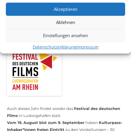
Mithilfe im Bereich Technik
. Sie haben Interesse? Dann
Akzeptieren
melden Sie sich unter
info@kulturparkett-rhein-neckar.de
Ablehnen
*KULTURTIPP SOMMERPAUSE: FESTIVAL DES DEUTSCHEN FILMS*
Einstellungen ansehen
Datenschutzerklärung
Impressum
Auch dieses Jahr findet wieder das
Festival des deutschen
Films
in Ludwigshafen statt.
Vom 19. August bist zum 9. September
haben
Kulturpass-
Inhaber*innen freien Eintritt
zu den Vorstellungen – 30