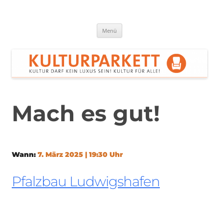
Zum
Inhalt
springen
Kulturparkett Rhein-Neckar
Kultur darf kein Luxus sein!
Menü
Mach es gut!
Wann:
7. März 2025 | 19:30 Uhr
Pfalzbau Ludwigshafen