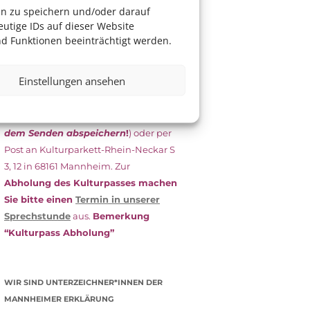
das Antragsformular aus und schicken
en zu speichern und/oder darauf
es
unterschrieben
zusammen mit
utige IDs auf dieser Website
dem
aktuellen
d Funktionen beeinträchtigt werden.
Leistungsbescheid
(Bürgergeld/
Grundsicherung, Wohngeld etc.)
an
Einstellungen ansehen
das Kulturparkett zurück: Per E-Mail
an
info@kulturparkett-rhein-
neckar.de
(wichtig: Dokument
vor
dem Senden abspeichern
!
) oder per
Post an Kulturparkett-Rhein-Neckar S
3, 12 in 68161 Mannheim. Zur
Abholung des Kulturpasses machen
Sie bitte einen
Termin in unserer
Sprechstunde
aus.
Bemerkung
“Kulturpass Abholung”
WIR SIND UNTERZEICHNER*INNEN DER
MANNHEIMER ERKLÄRUNG