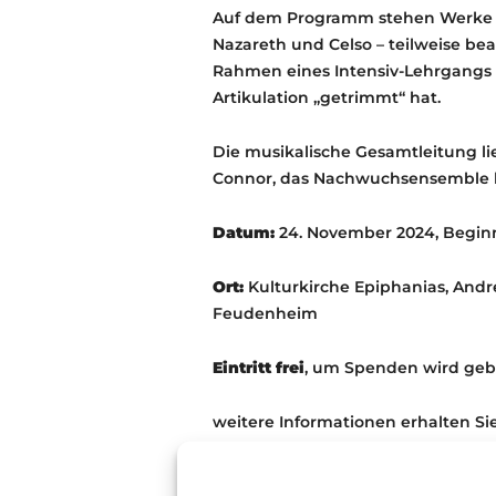
Auf dem Programm stehen Werke u.a
Nazareth und Celso – teilweise be
Rahmen eines Intensiv-Lehrgangs 
Artikulation „getrimmt“ hat.
Die musikalische Gesamtleitung l
Connor, das Nachwuchsensemble le
Datum:
24. November 2024, Beginn 1
Ort:
Kulturkirche Epiphanias, Andr
Feudenheim
Eintritt frei
, um Spenden wird geb
weitere Informationen erhalten Si
info@mandolinata-mannheim.de