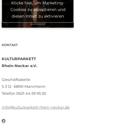
Klicke hier, um Marketing-
Cookies zu akzeptieren und
diesen Inhalt zu aktivieren
KONTAKT
KULTURPARKETT
Rhein-Neckar e.V.
Geschäftsstelle:
S 3 12 · 68161 Mannheim
Telefon 0621 44 59 95 50
info@kulturparkett-rhein-neckar.de