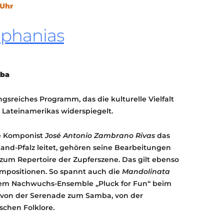
 Uhr
KONTAKT
KULTURPASS DIGITAL
iphanias
BEANTRAGEN
TRANSPARENZ
IMPRESSUM
mba
gsreiches Programm, das die kulturelle Vielfalt
 Lateinamerikas widerspiegelt.
he Komponist
José Antonio Zambrano Rivas
das
and-Pfalz leitet, gehören seine Bearbeitungen
 zum Repertoire der Zupferszene. Das gilt ebenso
Kompositionen. So spannt auch die
Mandolinata
m Nachwuchs-Ensemble „Pluck for Fun“ beim
 von der Serenade zum Samba, von der
schen Folklore.