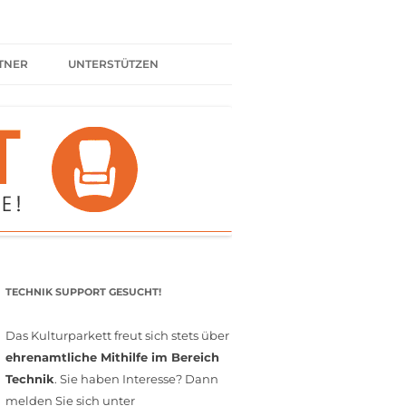
TNER
UNTERSTÜTZEN
ER BÜNDNIS
KULTURPARTNER WERDEN
SPENDEN
FÖRDERMITGLIED WERDEN
MITGLIEDSCHAFT
EHRENAMT
TECHNIK SUPPORT GESUCHT!
Das Kulturparkett freut sich stets über
ehrenamtliche Mithilfe im Bereich
Technik
. Sie haben Interesse? Dann
melden Sie sich unter