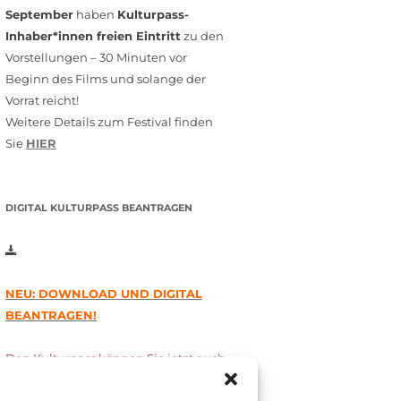
September
haben
Kulturpass-
Inhaber*innen freien Eintritt
zu den
Vorstellungen – 30 Minuten vor
Beginn des Films und solange der
Vorrat reicht!
Weitere Details zum Festival finden
Sie
HIER
DIGITAL KULTURPASS BEANTRAGEN
NEU: DOWNLOAD UND DIGITAL
BEANTRAGEN!
Den Kulturpass können Sie jetzt auch
digital beantragen. Dazu füllen Sie