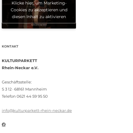
Klicke hier, um Marketing-
Cookies zu akzeptieren und
diesen Inhalt zu aktivieren
KONTAKT
KULTURPARKETT
Rhein-Neckar e.V.
Geschäftsstelle:
S 3 12 · 68161 Mannheim
Telefon 0621 44 59 95 50
info@kulturparkett-rhein-neckar.de