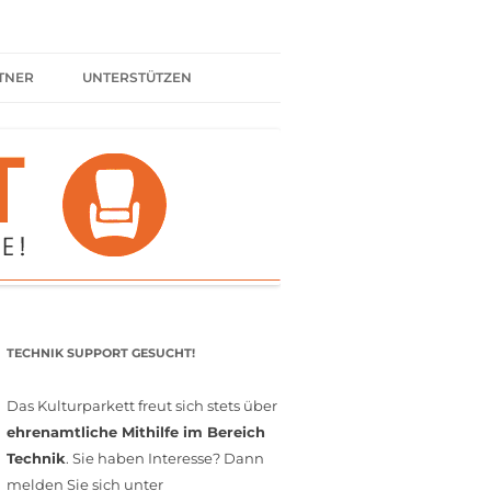
TNER
UNTERSTÜTZEN
ER BÜNDNIS
KULTURPARTNER WERDEN
SPENDEN
FÖRDERMITGLIED WERDEN
MITGLIEDSCHAFT
EHRENAMT
TECHNIK SUPPORT GESUCHT!
Das Kulturparkett freut sich stets über
ehrenamtliche Mithilfe im Bereich
Technik
. Sie haben Interesse? Dann
melden Sie sich unter