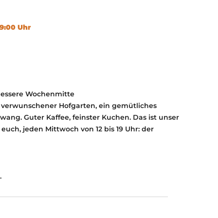
KONTAKT
KULTURPASS DIGITAL
19:00 Uhr
BEANTRAGEN
TRANSPARENZ
IMPRESSUM
 bessere Wochenmitte
 verwunschener Hofgarten, ein gemütliches
zwang. Guter Kaffee, feinster Kuchen. Das ist unser
euch, jeden Mittwoch von 12 bis 19 Uhr: der
.