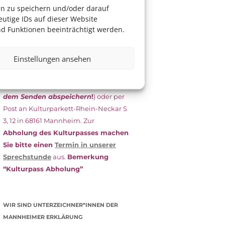
das Antragsformular aus und schicken
en zu speichern und/oder darauf
es
unterschrieben
zusammen mit
utige IDs auf dieser Website
dem
aktuellen
d Funktionen beeinträchtigt werden.
Leistungsbescheid
(Bürgergeld/
Grundsicherung, Wohngeld etc.)
an
Einstellungen ansehen
das Kulturparkett zurück: Per E-Mail
an
info@kulturparkett-rhein-
neckar.de
(wichtig: Dokument
vor
dem Senden abspeichern
!
) oder per
Post an Kulturparkett-Rhein-Neckar S
3, 12 in 68161 Mannheim. Zur
Abholung des Kulturpasses machen
Sie bitte einen
Termin in unserer
Sprechstunde
aus.
Bemerkung
“Kulturpass Abholung”
WIR SIND UNTERZEICHNER*INNEN DER
MANNHEIMER ERKLÄRUNG