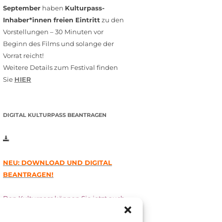
September
haben
Kulturpass-
Inhaber*innen freien Eintritt
zu den
Vorstellungen – 30 Minuten vor
Beginn des Films und solange der
Vorrat reicht!
Weitere Details zum Festival finden
Sie
HIER
DIGITAL KULTURPASS BEANTRAGEN
NEU: DOWNLOAD UND DIGITAL
BEANTRAGEN!
Den Kulturpass können Sie jetzt auch
digital beantragen. Dazu füllen Sie