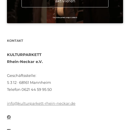
aktivieren
KONTAKT
KULTURPARKETT
Rhein-Neckar e.V.
Geschäftsstelle:
S 3 12 · 68161 Mannheim
Telefon 0621 44 59 95 50
info@kulturparkett-rhein-neckar.de