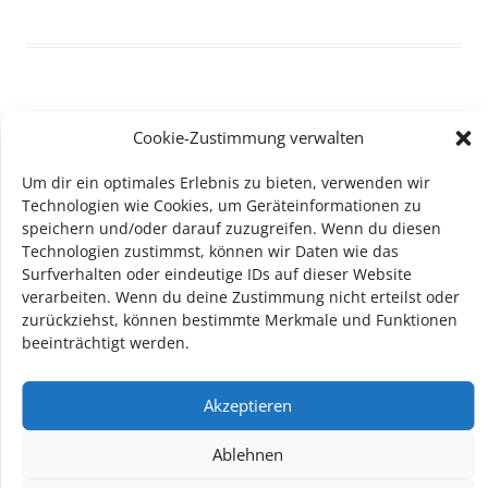
Cookie-Zustimmung verwalten
TECHNIK SUPPORT GESUCHT!
Um dir ein optimales Erlebnis zu bieten, verwenden wir
Das Kulturparkett freut sich stets über
ehrenamtliche
Technologien wie Cookies, um Geräteinformationen zu
Mithilfe im Bereich Technik
. Sie haben Interesse? Dann
speichern und/oder darauf zuzugreifen. Wenn du diesen
melden Sie sich unter
info@kulturparkett-rhein-neckar.de
Technologien zustimmst, können wir Daten wie das
Surfverhalten oder eindeutige IDs auf dieser Website
verarbeiten. Wenn du deine Zustimmung nicht erteilst oder
zurückziehst, können bestimmte Merkmale und Funktionen
*KULTURTIPP SOMMERPAUSE: FESTIVAL DES DEUTSCHEN FILMS*
beeinträchtigt werden.
Akzeptieren
Ablehnen