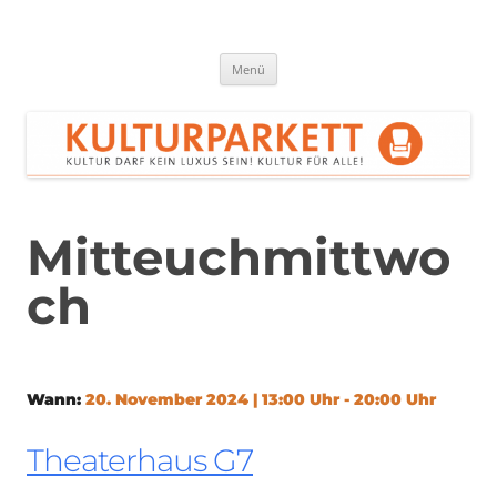
Zum
Inhalt
springen
Kulturparkett Rhein-Neckar
Kultur darf kein Luxus sein!
Menü
Mitteuchmittwo
ch
Wann:
20. November 2024 | 13:00 Uhr - 20:00 Uhr
Theaterhaus G7