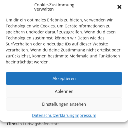
Cookie-Zustimmung
verwalten
Das Kulturparkett freut sich stets über
ehrenamtliche
Mithilfe im Bereich Technik
. Sie haben Interesse? Dann
Um dir ein optimales Erlebnis zu bieten, verwenden wir
melden Sie sich unter
info@kulturparkett-rhein-neckar.de
Technologien wie Cookies, um Geräteinformationen zu
speichern und/oder darauf zuzugreifen. Wenn du diesen
Technologien zustimmst, können wir Daten wie das
Surfverhalten oder eindeutige IDs auf dieser Website
*KULTURTIPP SOMMERPAUSE: FESTIVAL DES DEUTSCHEN FILMS*
verarbeiten. Wenn du deine Zustimmung nicht erteilst oder
zurückziehst, können bestimmte Merkmale und Funktionen
beeinträchtigt werden.
Akzeptieren
Ablehnen
Einstellungen ansehen
Datenschutzerklärung
Impressum
Auch dieses Jahr findet wieder das
Festival des deutschen
Films
in Ludwigshafen statt.