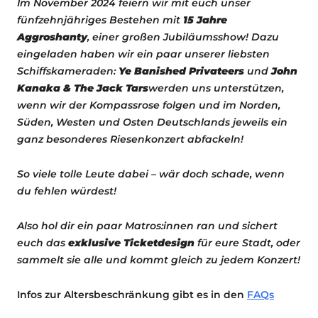
Im November 2024 feiern wir mit euch unser
fünfzehnjähriges Bestehen mit
15 Jahre
Aggroshanty
, einer großen Jubiläumsshow! Dazu
eingeladen haben wir ein paar unserer liebsten
Schiffskameraden:
Ye Banished Privateers
und
John
Kanaka & The Jack Tars
werden uns unterstützen,
wenn wir der Kompassrose folgen und im Norden,
Süden, Westen und Osten Deutschlands jeweils ein
ganz besonderes Riesenkonzert abfackeln!
So viele tolle Leute dabei – wär doch schade, wenn
du fehlen würdest!
Also hol dir ein paar Matros:innen ran und sichert
euch das
exklusive Ticketdesign
für eure Stadt, oder
sammelt sie alle und kommt gleich zu jedem Konzert!
Infos zur Altersbeschränkung gibt es in den
FAQs