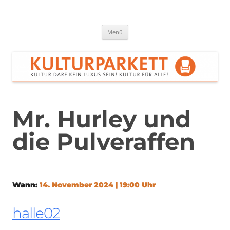
Zum
Inhalt
springen
Kulturparkett Rhein-Neckar
Kultur darf kein Luxus sein!
Menü
Mr. Hurley und
die Pulveraffen
Wann:
14. November 2024 | 19:00 Uhr
halle02