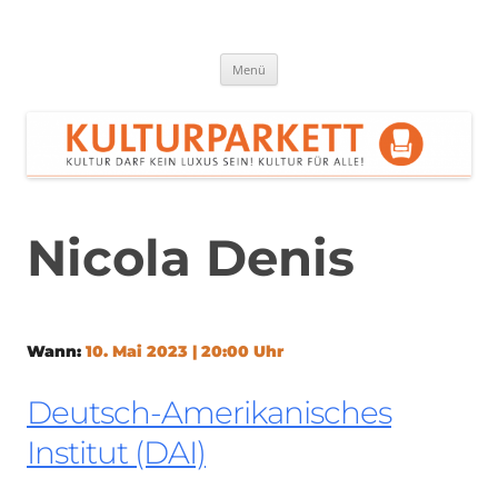
Zum
Inhalt
springen
Kulturparkett Rhein-Neckar
Kultur darf kein Luxus sein!
Menü
Nicola Denis
Wann:
10. Mai 2023 | 20:00 Uhr
Deutsch-Amerikanisches
Institut (DAI)