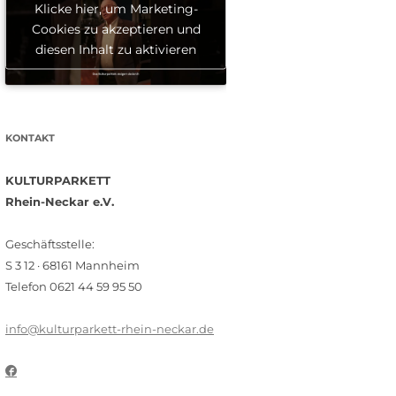
Klicke hier, um Marketing-
Cookies zu akzeptieren und
diesen Inhalt zu aktivieren
KONTAKT
KULTURPARKETT
Rhein-Neckar e.V.
Geschäftsstelle:
S 3 12 · 68161 Mannheim
Telefon 0621 44 59 95 50
info@kulturparkett-rhein-neckar.de