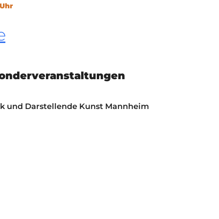
 Uhr
KONTAKT
KULTURPASS DIGITAL
e
BEANTRAGEN
TRANSPARENZ
IMPRESSUM
onderveranstaltungen
sik und Darstellende Kunst Mannheim