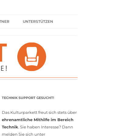
TNER
UNTERSTÜTZEN
ER BÜNDNIS
KULTURPARTNER WERDEN
SPENDEN
FÖRDERMITGLIED WERDEN
MITGLIEDSCHAFT
EHRENAMT
TECHNIK SUPPORT GESUCHT!
Das Kulturparkett freut sich stets über
ehrenamtliche Mithilfe im Bereich
Technik
. Sie haben Interesse? Dann
melden Sie sich unter