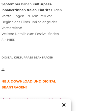
September
haben
Kulturpass-
Inhaber*innen freien Eintritt
zu den
Vorstellungen – 30 Minuten vor
Beginn des Films und solange der
Vorrat reicht!
Weitere Details zum Festival finden
Sie
HIER
DIGITAL KULTURPASS BEANTRAGEN
NEU: DOWNLOAD UND DIGITAL
BEANTRAGEN!
Den Kulturpass können Sie jetzt auch
digital beantragen. Dazu füllen Sie