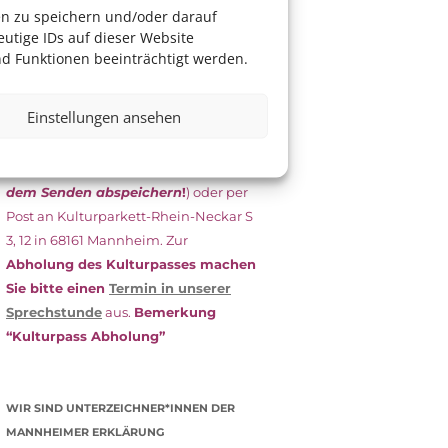
das Antragsformular aus und schicken
en zu speichern und/oder darauf
es
unterschrieben
zusammen mit
utige IDs auf dieser Website
dem
aktuellen
d Funktionen beeinträchtigt werden.
Leistungsbescheid
(Bürgergeld/
Grundsicherung, Wohngeld etc.)
an
Einstellungen ansehen
das Kulturparkett zurück: Per E-Mail
an
info@kulturparkett-rhein-
neckar.de
(wichtig: Dokument
vor
dem Senden abspeichern
!
) oder per
Post an Kulturparkett-Rhein-Neckar S
3, 12 in 68161 Mannheim. Zur
Abholung des Kulturpasses machen
Sie bitte einen
Termin in unserer
Sprechstunde
aus.
Bemerkung
“Kulturpass Abholung”
WIR SIND UNTERZEICHNER*INNEN DER
MANNHEIMER ERKLÄRUNG