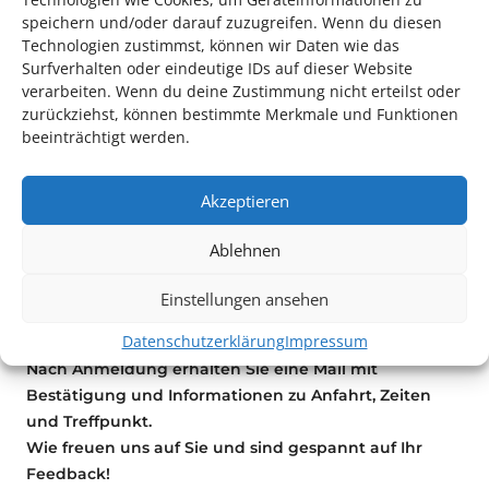
Deshalb möchten wir Sie um
ihre Mithilfe
bitten.
speichern und/oder darauf zuzugreifen. Wenn du diesen
Kommen Sie am
So., 15.12, 15:00 Uhr in unsere
Technologien zustimmst, können wir Daten wie das
Vorstellung „Die Schneekönigin“ ins alte Kino
Surfverhalten oder eindeutige IDs auf dieser Website
Franklin
. Vor Ihrem Besuch werden wir Ihnen
verarbeiten. Wenn du deine Zustimmung nicht erteilst oder
eine
anonyme Umfrage
schicken, mit der Bitte diese
zurückziehst, können bestimmte Merkmale und Funktionen
auszufüllen.
beeinträchtigt werden.
Wir versuchen Ihre Empfehlungen aus der Umfrage
für den Vorstellungsbesuch umzusetzen. Nach der
Akzeptieren
Vorstellung setzen wir uns zu einem kleinen
Feedbackgespräch zusammen und gucken, was
Ablehnen
geglückt ist und wo es noch mangelt.
Der
Eintritt ist für Sie frei. Bitte melden Sie sich
mit
Einstellungen ansehen
Stichwort „Extra Option“ per Mail hier
Datenschutzerklärung
Impressum
an:
reservierung@kulturparkett-rhein-neckar.de
Nach Anmeldung erhalten Sie eine Mail mit
Bestätigung und Informationen zu Anfahrt, Zeiten
und Treffpunkt.
Wie freuen uns auf Sie und sind gespannt auf Ihr
Feedback!