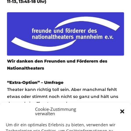
11-13, 13:45-18 Uhr)
Wir danken den Freunden und Förderern des
Nationaltheaters
“Extra-Option”
– Umfrage
Theater kann richtig toll sein. Aber manchmal fehlt
etwas oder stimmt noch nicht so ganz und hält uns
davon ab, ins Theater zu gehen.
Cookie-Zustimmung
Mit dem
Projekt “Theaterrendezvous”
wollen wir
verwalten
vom Nationaltheater Mannheim herausfinden, wie ein
Um dir ein optimales Erlebnis zu bieten, verwenden wir
richtig guter Theaterbesuch aussehen sollte.
Technologien wie Cookies, um Geräteinformationen zu