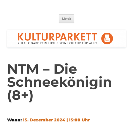
Zum
Inhalt
springen
Kulturparkett Rhein-Neckar
Kultur darf kein Luxus sein!
Menü
NTM – Die
Schneekönigin
(8+)
Wann:
15. Dezember 2024 | 15:00 Uhr