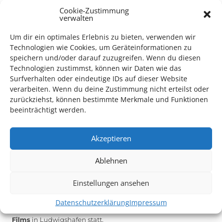
Cookie-Zustimmung
verwalten
Das Kulturparkett freut sich stets über
ehrenamtliche
Mithilfe im Bereich Technik
. Sie haben Interesse? Dann
Um dir ein optimales Erlebnis zu bieten, verwenden wir
melden Sie sich unter
info@kulturparkett-rhein-neckar.de
Technologien wie Cookies, um Geräteinformationen zu
speichern und/oder darauf zuzugreifen. Wenn du diesen
Technologien zustimmst, können wir Daten wie das
Surfverhalten oder eindeutige IDs auf dieser Website
*KULTURTIPP SOMMERPAUSE: FESTIVAL DES DEUTSCHEN FILMS*
verarbeiten. Wenn du deine Zustimmung nicht erteilst oder
zurückziehst, können bestimmte Merkmale und Funktionen
beeinträchtigt werden.
Akzeptieren
Ablehnen
Einstellungen ansehen
Datenschutzerklärung
Impressum
Auch dieses Jahr findet wieder das
Festival des deutschen
Films
in Ludwigshafen statt.