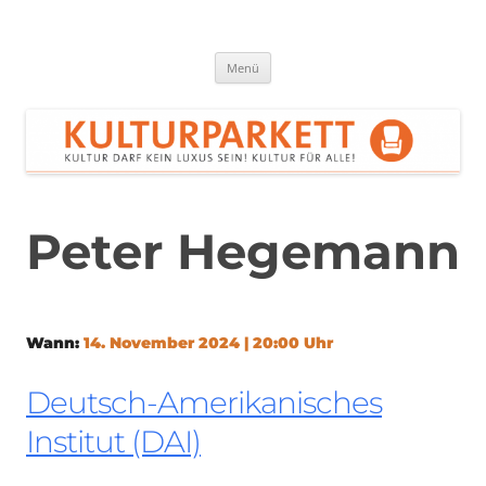
Zum
Inhalt
springen
Kulturparkett Rhein-Neckar
Kultur darf kein Luxus sein!
Menü
Peter Hegemann
Wann:
14. November 2024 | 20:00 Uhr
Deutsch-Amerikanisches
Institut (DAI)