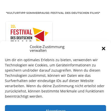
*KULTURTIPP SOMMERPAUSE: FESTIVAL DES DEUTSCHEN FILMS*
Cookie-Zustimmung
verwalten
Um dir ein optimales Erlebnis zu bieten, verwenden wir
Technologien wie Cookies, um Geräteinformationen zu
speichern und/oder darauf zuzugreifen. Wenn du diesen
Technologien zustimmst, können wir Daten wie das
Auch dieses Jahr findet wieder das
Festival des deutschen
Surfverhalten oder eindeutige IDs auf dieser Website
Films
in Ludwigshafen statt.
verarbeiten. Wenn du deine Zustimmung nicht erteilst oder
Vom 19. August bist zum 9. September
haben
Kulturpass-
zurückziehst, können bestimmte Merkmale und Funktionen
Inhaber*innen freien Eintritt
zu den Vorstellungen – 30
beeinträchtigt werden.
Minuten vor Beginn des Films und solange der Vorrat reicht!
Weitere Details zum Festival finden Sie
HIER
Akzeptieren