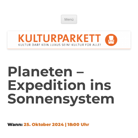
Zum
Inhalt
springen
Kulturparkett Rhein-Neckar
Kultur darf kein Luxus sein!
Menü
Planeten –
Expedition ins
Sonnensystem
Wann:
25. Oktober 2024 | 18:00 Uhr