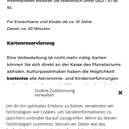
Informationen erhalten Sie telefonisch unter 0621 / 41 56
92.
Für Erwachsene und Kinder ab ca. 10 Jahre
Dauer: ca. 50 Minuten
Kartenreservierung
Eine Vorbestellung ist nicht mehr nötig. Karten
können Sie sich direkt an der Kasse des Planetariums
abholen. Kulturpassinhaber haben die Möglichkeit
kostenlos
alle Astronomie- und Kindervorführungen
zu besuchen
so fern noch Plätze vorhanden
sind.
Cookie-Zustimmung
Sonderveranstaltungen sind von dem kostenlosen
verwalten
Eintritt mit dem Kulturpass ausgeschlossen.
Um dir ein optimales Erlebnis zu bieten, verwenden wir
Technologien wie Cookies, um Geräteinformationen zu
speichern und/oder darauf zuzugreifen. Wenn du diesen
Technologien zustimmst, können wir Daten wie das
Planetarium