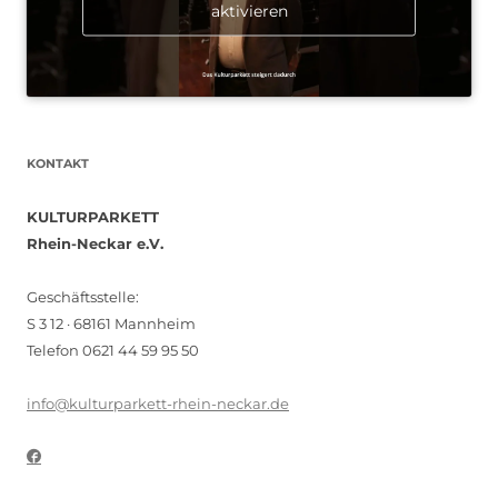
aktivieren
KONTAKT
KULTURPARKETT
Rhein-Neckar e.V.
Geschäftsstelle:
S 3 12 · 68161 Mannheim
Telefon 0621 44 59 95 50
info@kulturparkett-rhein-neckar.de