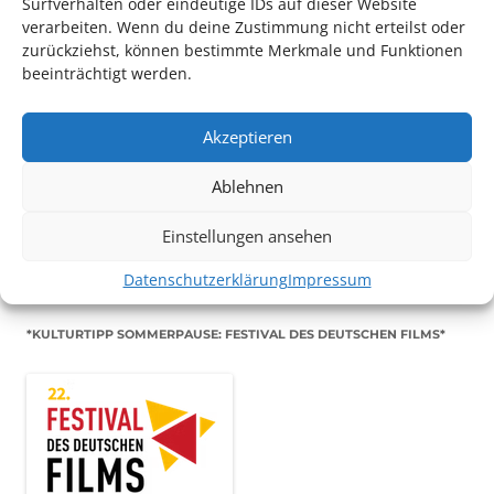
Surfverhalten oder eindeutige IDs auf dieser Website
verarbeiten. Wenn du deine Zustimmung nicht erteilst oder
zurückziehst, können bestimmte Merkmale und Funktionen
beeinträchtigt werden.
Akzeptieren
TECHNIK SUPPORT GESUCHT!
Ablehnen
Das Kulturparkett freut sich stets über
ehrenamtliche
Mithilfe im Bereich Technik
. Sie haben Interesse? Dann
Einstellungen ansehen
melden Sie sich unter
info@kulturparkett-rhein-neckar.de
Datenschutzerklärung
Impressum
*KULTURTIPP SOMMERPAUSE: FESTIVAL DES DEUTSCHEN FILMS*