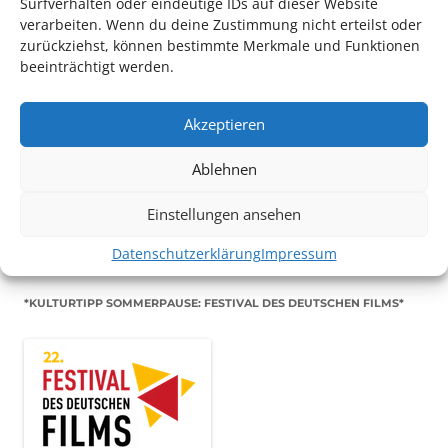
Surfverhalten oder eindeutige IDs auf dieser Website
verarbeiten. Wenn du deine Zustimmung nicht erteilst oder
zurückziehst, können bestimmte Merkmale und Funktionen
beeinträchtigt werden.
Akzeptieren
TECHNIK SUPPORT GESUCHT!
Ablehnen
Das Kulturparkett freut sich stets über
ehrenamtliche
Mithilfe im Bereich Technik
. Sie haben Interesse? Dann
Einstellungen ansehen
melden Sie sich unter
info@kulturparkett-rhein-neckar.de
Datenschutzerklärung
Impressum
*KULTURTIPP SOMMERPAUSE: FESTIVAL DES DEUTSCHEN FILMS*