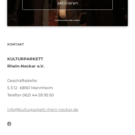
aktivieren
KONTAKT
KULTURPARKETT
Rhein-Neckar e.V.
Geschäftsstelle:
S 3 12 · 68161 Mannheim
Telefon 0621 44 59 95 50
info@kulturparkett-rhein-neckar.de