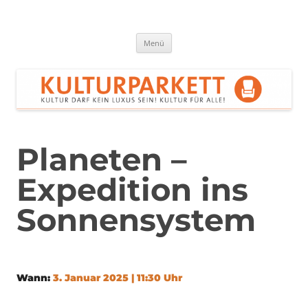
Zum
Inhalt
springen
Kulturparkett Rhein-Neckar
Kultur darf kein Luxus sein!
Menü
Planeten –
Expedition ins
Sonnensystem
Wann:
3. Januar 2025 | 11:30 Uhr