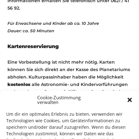
Informationen erhalten Sie telefonisch unter 0621 / 41
56 92.
Für Erwachsene und Kinder ab ca. 10 Jahre
Dauer: ca. 50 Minuten
Kartenreservierung
Eine Vorbestellung ist nicht mehr nötig. Karten
können Sie sich direkt an der Kasse des Planetariums
abholen. Kulturpassinhaber haben die Möglichkeit
kostenlos
alle Astronomie- und Kindervorführungen
zu besuchen
so fern noch Plätze vorhanden
sind.
Cookie-Zustimmung
Sonderveranstaltungen sind von dem kostenlosen
verwalten
Eintritt mit dem Kulturpass ausgeschlossen.
Um dir ein optimales Erlebnis zu bieten, verwenden wir
Technologien wie Cookies, um Geräteinformationen zu
speichern und/oder darauf zuzugreifen. Wenn du diesen
Technologien zustimmst, können wir Daten wie das
Planetarium