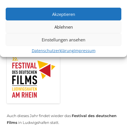
Das Kulturparkett freut sich stets über
ehrenamtliche
Akzeptieren
Mithilfe im Bereich Technik
. Sie haben Interesse? Dann
melden Sie sich unter
info@kulturparkett-rhein-neckar.de
Ablehnen
Einstellungen ansehen
*KULTURTIPP SOMMERPAUSE: FESTIVAL DES DEUTSCHEN FILMS*
Datenschutzerklärung
Impressum
Auch dieses Jahr findet wieder das
Festival des deutschen
Films
in Ludwigshafen statt.