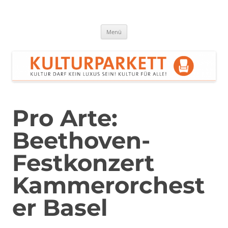
Zum
Inhalt
springen
Kulturparkett Rhein-Neckar
Kultur darf kein Luxus sein!
Menü
Pro Arte:
Beethoven-
Festkonzert
Kammerorchest
er Basel