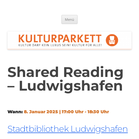
Zum
Inhalt
springen
Kulturparkett Rhein-Neckar
Kultur darf kein Luxus sein!
Menü
Shared Reading
– Ludwigshafen
Wann:
8. Januar 2025 | 17:00 Uhr - 18:30 Uhr
Stadtbibliothek Ludwigshafen