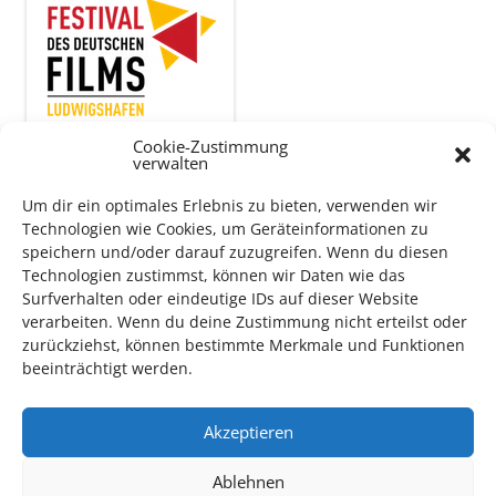
Cookie-Zustimmung
verwalten
Um dir ein optimales Erlebnis zu bieten, verwenden wir
Auch dieses Jahr findet wieder das
Festival des deutschen
Technologien wie Cookies, um Geräteinformationen zu
Films
in Ludwigshafen statt.
speichern und/oder darauf zuzugreifen. Wenn du diesen
Vom 19. August bist zum 9. September
haben
Kulturpass-
Technologien zustimmst, können wir Daten wie das
Inhaber*innen freien Eintritt
zu den Vorstellungen – 30
Surfverhalten oder eindeutige IDs auf dieser Website
verarbeiten. Wenn du deine Zustimmung nicht erteilst oder
Minuten vor Beginn des Films und solange der Vorrat reicht!
zurückziehst, können bestimmte Merkmale und Funktionen
Weitere Details zum Festival finden Sie
HIER
beeinträchtigt werden.
DIGITAL KULTURPASS BEANTRAGEN
Akzeptieren
Ablehnen