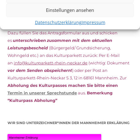
Einstellungen ansehen
NEU: DOWNLOAD UND DIGITAL BEANTRAGEN!
Datenschutzerklärung
Impressum
Den Kulturpass können Sie jetzt auch digital beantragen.
Dazu füllen Sie das Antragsformular aus und schicken
es
unterschrieben
zusammen mit dem
aktuellen
Leistungsbescheid
(Bürgergeld/ Grundsicherung,
Wohngeld etc.)
an das Kulturparkett zurück: Per E-Mail
an
info@kulturparkett-rhein-neckar.de
(wichtig: Dokument
vor dem Senden abspeichern
!
) oder per Post an
Kulturparkett-Rhein-Neckar S 3, 12 in 68161 Mannheim. Zur
Abholung des Kulturpasses machen Sie bitte einen
Termin in unserer Sprechstunde
aus.
Bemerkung
“Kulturpass Abholung”
WIR SIND UNTERZEICHNER*INNEN DER MANNHEIMER ERKLÄRUNG