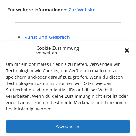
Für weitere Informationen:
Zur Website
Kunst und Gespräch
Cookie-Zustimmung
verwalten
Um dir ein optimales Erlebnis zu bieten, verwenden wir
Technologien wie Cookies, um Geräteinformationen zu
speichern und/oder darauf zuzugreifen. Wenn du diesen
TECHNIK SUPPORT GESUCHT!
Technologien zustimmst, können wir Daten wie das
Surfverhalten oder eindeutige IDs auf dieser Website
verarbeiten. Wenn du deine Zustimmung nicht erteilst oder
Das Kulturparkett freut sich stets über
ehrenamtliche
zurückziehst, können bestimmte Merkmale und Funktionen
Mithilfe im Bereich Technik
. Sie haben Interesse? Dann
beeinträchtigt werden.
melden Sie sich unter
info@kulturparkett-rhein-neckar.de
Akzeptieren
*KULTURTIPP SOMMERPAUSE: FESTIVAL DES DEUTSCHEN FILMS*