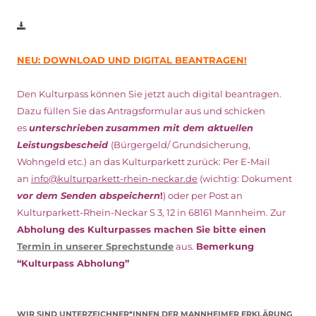
NEU: DOWNLOAD UND DIGITAL BEANTRAGEN!
Den Kulturpass können Sie jetzt auch digital beantragen.
Dazu füllen Sie das Antragsformular aus und schicken
es
unterschrieben
zusammen mit dem
aktuellen
Leistungsbescheid
(Bürgergeld/ Grundsicherung,
Wohngeld etc.)
an das Kulturparkett zurück: Per E-Mail
an
info@kulturparkett-rhein-neckar.de
(wichtig: Dokument
vor dem Senden abspeichern
!
) oder per Post an
Kulturparkett-Rhein-Neckar S 3, 12 in 68161 Mannheim. Zur
Abholung des Kulturpasses machen Sie bitte einen
Termin in unserer Sprechstunde
aus.
Bemerkung
“Kulturpass Abholung”
WIR SIND UNTERZEICHNER*INNEN DER MANNHEIMER ERKLÄRUNG