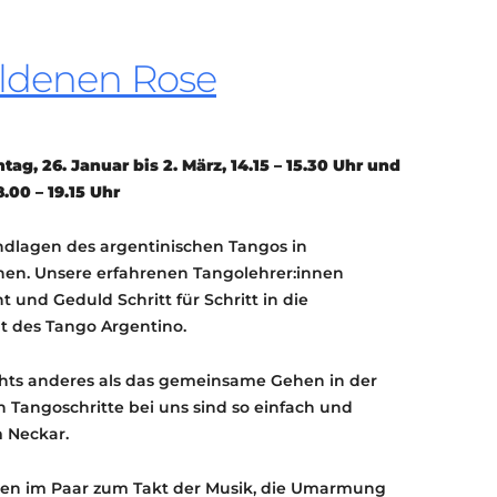
KONTAKT
KULTURPASS DIGITAL
oldenen Rose
BEANTRAGEN
TRANSPARENZ
IMPRESSUM
g, 26. Januar bis 2. März, 14.15 – 15.30 Uhr und
8.00 – 19.15 Uhr
undlagen des argentinischen Tangos in
en. Unsere erfahrenen Tangolehrer:innen
 und Geduld Schritt für Schritt in die
lt des Tango Argentino.
chts anderes als das gemeinsame Gehen in der
Tangoschritte bei uns sind so einfach und
 Neckar.
ehen im Paar zum Takt der Musik, die Umarmung