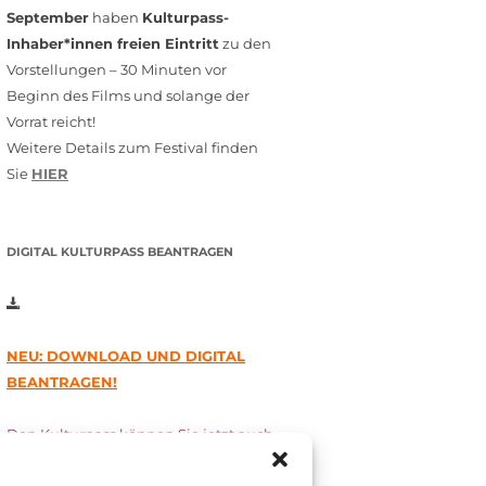
September
haben
Kulturpass-
Inhaber*innen freien Eintritt
zu den
Vorstellungen – 30 Minuten vor
Beginn des Films und solange der
Vorrat reicht!
Weitere Details zum Festival finden
Sie
HIER
DIGITAL KULTURPASS BEANTRAGEN
NEU: DOWNLOAD UND DIGITAL
BEANTRAGEN!
Den Kulturpass können Sie jetzt auch
digital beantragen. Dazu füllen Sie