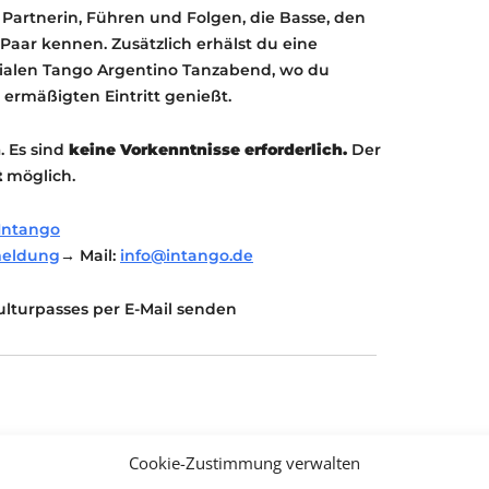
Partnerin, Führen und Folgen, die Basse, den
aar kennen. Zusätzlich erhälst du eine
zialen Tango Argentino Tanzabend, wo du
rmäßigten Eintritt genießt.
n
. Es sind
keine Vorkenntnisse erforderlich.
Der
t
möglich.
Intango
meldung
→ Mail:
info@intango.de
lturpasses per E-Mail senden
Cookie-Zustimmung verwalten