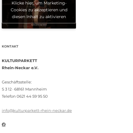
Klicke hier, um Marketing-
Cookies zu akzeptieren und
diesen Inhalt zu aktivieren
KONTAKT
KULTURPARKETT
Rhein-Neckar e.V.
Geschäftsstelle:
S 3 12 · 68161 Mannheim
Telefon 0621 44 59 95 50
info@kulturparkett-rhein-neckar.de