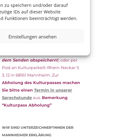
das Antragsformular aus und schicken
en zu speichern und/oder darauf
es
unterschrieben
zusammen mit
utige IDs auf dieser Website
dem
aktuellen
d Funktionen beeinträchtigt werden.
Leistungsbescheid
(Bürgergeld/
Grundsicherung, Wohngeld etc.)
an
Einstellungen ansehen
das Kulturparkett zurück: Per E-Mail
an
info@kulturparkett-rhein-
neckar.de
(wichtig: Dokument
vor
dem Senden abspeichern
!
) oder per
Post an Kulturparkett-Rhein-Neckar S
3, 12 in 68161 Mannheim. Zur
Abholung des Kulturpasses machen
Sie bitte einen
Termin in unserer
Sprechstunde
aus.
Bemerkung
“Kulturpass Abholung”
WIR SIND UNTERZEICHNER*INNEN DER
MANNHEIMER ERKLÄRUNG