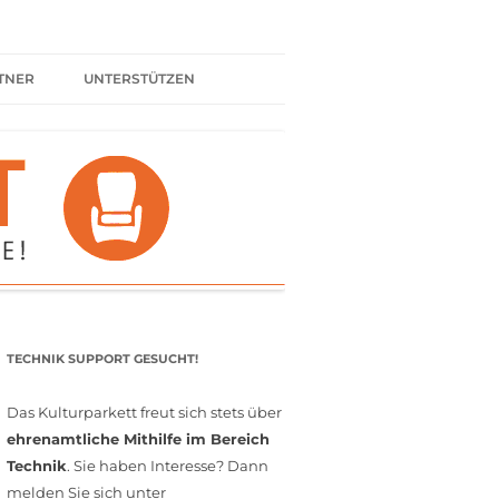
TNER
UNTERSTÜTZEN
ER BÜNDNIS
KULTURPARTNER WERDEN
SPENDEN
FÖRDERMITGLIED WERDEN
MITGLIEDSCHAFT
EHRENAMT
TECHNIK SUPPORT GESUCHT!
Das Kulturparkett freut sich stets über
ehrenamtliche Mithilfe im Bereich
Technik
. Sie haben Interesse? Dann
melden Sie sich unter