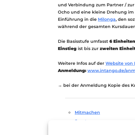
und Verbindung zum Partner / zur 
Ocho und eine kleine Drehung im P
Einführung in die
Milonga
, den so
während der gesamten Kursdauer e
Die Basisstufe umfasst
6 Einheite
Einstieg
ist bis zur
zweiten Einhei
Weitere Infos auf der
Website von 
Anmeldung:
www.intango.de/an
→ bei der Anmeldung Kopie des Ku
Mitmachen
Sport
Tanz