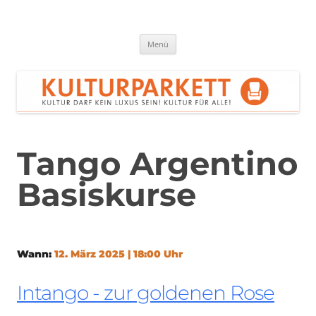
Zum
Inhalt
springen
Kulturparkett Rhein-Neckar
Kultur darf kein Luxus sein!
Menü
Tango Argentino
Basiskurse
Wann:
12. März 2025 | 18:00 Uhr
Intango - zur goldenen Rose