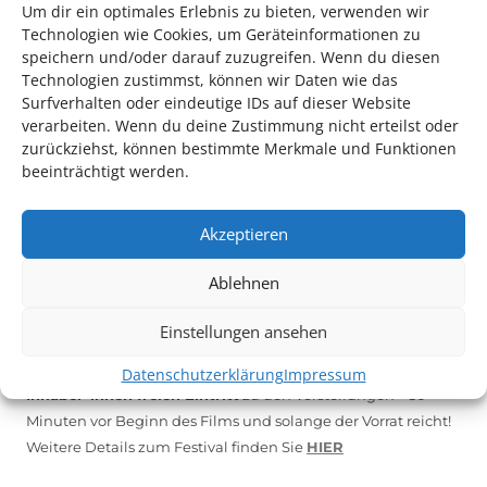
Um dir ein optimales Erlebnis zu bieten, verwenden wir
Technologien wie Cookies, um Geräteinformationen zu
*KULTURTIPP SOMMERPAUSE: FESTIVAL DES DEUTSCHEN FILMS*
speichern und/oder darauf zuzugreifen. Wenn du diesen
Technologien zustimmst, können wir Daten wie das
Surfverhalten oder eindeutige IDs auf dieser Website
verarbeiten. Wenn du deine Zustimmung nicht erteilst oder
zurückziehst, können bestimmte Merkmale und Funktionen
beeinträchtigt werden.
Akzeptieren
Ablehnen
Auch dieses Jahr findet wieder das
Festival des deutschen
Einstellungen ansehen
Films
in Ludwigshafen statt.
Vom 19. August bist zum 9. September
haben
Kulturpass-
Datenschutzerklärung
Impressum
Inhaber*innen freien Eintritt
zu den Vorstellungen – 30
Minuten vor Beginn des Films und solange der Vorrat reicht!
Weitere Details zum Festival finden Sie
HIER