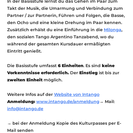
In der Basisstufe lernst du das Gehen im Paar zum
Takt der Musik, die Umarmung und Verbindung zum
Partner / zur Partnerin, Führen und Folgen, die Basse,
den Ocho und eine kleine Drehung im Paar kennen.
Zusätzlich erhälst du eine Einführung in die
Milonga
,
den sozialen Tango Argentino Tanzabend, wo du
während der gesamten Kursdauer ermäßigten
Eintritt genießt.
Die Basisstufe umfasst
6 Einheite
n
. Es sind
keine
Vorkenntnisse erforderlich.
Der
Einstieg
ist bis zur
zweiten Einheit
möglich.
Weitere Infos auf der
Website von Intango
Anmeldung:
www.intango.de/anmeldung
→ Mail:
info@intango.de
→ bei der Anmeldung Kopie des Kulturpasses per E-
Mail senden