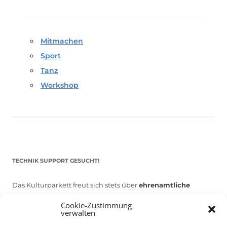
Mitmachen
Sport
Tanz
Workshop
TECHNIK SUPPORT GESUCHT!
Das Kulturparkett freut sich stets über
ehrenamtliche
Mithilfe im Bereich Technik
. Sie haben Interesse? Dann
Cookie-Zustimmung
melden Sie sich unter
info@kulturparkett-rhein-neckar.de
verwalten