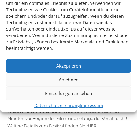
Um dir ein optimales Erlebnis zu bieten, verwenden wir
Technologien wie Cookies, um Geräteinformationen zu
*KULTURTIPP SOMMERPAUSE: FESTIVAL DES DEUTSCHEN FILMS*
speichern und/oder darauf zuzugreifen. Wenn du diesen
Technologien zustimmst, können wir Daten wie das
Surfverhalten oder eindeutige IDs auf dieser Website
verarbeiten. Wenn du deine Zustimmung nicht erteilst oder
zurückziehst, können bestimmte Merkmale und Funktionen
beeinträchtigt werden.
Akzeptieren
Ablehnen
Auch dieses Jahr findet wieder das
Festival des deutschen
Einstellungen ansehen
Films
in Ludwigshafen statt.
Vom 19. August bist zum 9. September
haben
Kulturpass-
Datenschutzerklärung
Impressum
Inhaber*innen freien Eintritt
zu den Vorstellungen – 30
Minuten vor Beginn des Films und solange der Vorrat reicht!
Weitere Details zum Festival finden Sie
HIER