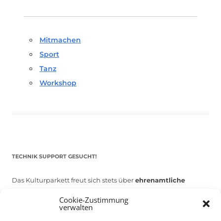
Mitmachen
Sport
Tanz
Workshop
TECHNIK SUPPORT GESUCHT!
Das Kulturparkett freut sich stets über
ehrenamtliche
Mithilfe im Bereich Technik
. Sie haben Interesse? Dann
Cookie-Zustimmung
melden Sie sich unter
info@kulturparkett-rhein-neckar.de
verwalten