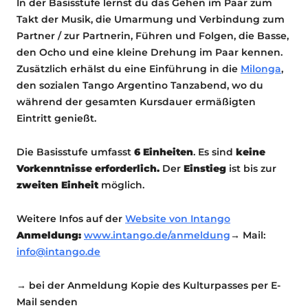
In der Basisstufe lernst du das Gehen im Paar zum
Takt der Musik, die Umarmung und Verbindung zum
Partner / zur Partnerin, Führen und Folgen, die Basse,
den Ocho und eine kleine Drehung im Paar kennen.
Zusätzlich erhälst du eine Einführung in die
Milonga
,
den sozialen Tango Argentino Tanzabend, wo du
während der gesamten Kursdauer ermäßigten
Eintritt genießt.
Die Basisstufe umfasst
6 Einheite
n
. Es sind
keine
Vorkenntnisse erforderlich.
Der
Einstieg
ist bis zur
zweiten Einheit
möglich.
Weitere Infos auf der
Website von Intango
Anmeldung:
www.intango.de/anmeldung
→ Mail:
info@intango.de
→ bei der Anmeldung Kopie des Kulturpasses per E-
Mail senden