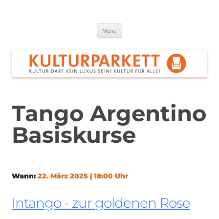
Zum
Inhalt
springen
Kulturparkett Rhein-Neckar
Kultur darf kein Luxus sein!
Menü
Tango Argentino
Basiskurse
Wann:
22. März 2025 | 18:00 Uhr
Intango - zur goldenen Rose