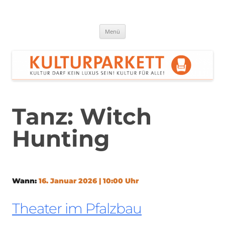
Zum
Inhalt
springen
Kulturparkett Rhein-Neckar
Kultur darf kein Luxus sein!
Menü
Tanz: Witch
Hunting
Wann:
16. Januar 2026 | 10:00 Uhr
Theater im Pfalzbau