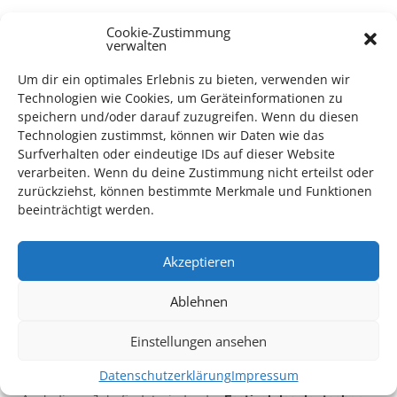
TECHNIK SUPPORT GESUCHT!
Cookie-Zustimmung
verwalten
Das Kulturparkett freut sich stets über
ehrenamtliche
Um dir ein optimales Erlebnis zu bieten, verwenden wir
Mithilfe im Bereich Technik
. Sie haben Interesse? Dann
Technologien wie Cookies, um Geräteinformationen zu
melden Sie sich unter
info@kulturparkett-rhein-neckar.de
speichern und/oder darauf zuzugreifen. Wenn du diesen
Technologien zustimmst, können wir Daten wie das
Surfverhalten oder eindeutige IDs auf dieser Website
verarbeiten. Wenn du deine Zustimmung nicht erteilst oder
*KULTURTIPP SOMMERPAUSE: FESTIVAL DES DEUTSCHEN FILMS*
zurückziehst, können bestimmte Merkmale und Funktionen
beeinträchtigt werden.
Akzeptieren
Ablehnen
Einstellungen ansehen
Datenschutzerklärung
Impressum