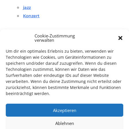
jazz
Konzert
Cookie-Zustimmung
verwalten
Um dir ein optimales Erlebnis zu bieten, verwenden wir
Technologien wie Cookies, um Geräteinformationen zu
TECHNIK SUPPORT GESUCHT!
speichern und/oder darauf zuzugreifen. Wenn du diesen
Technologien zustimmst, können wir Daten wie das
Das Kulturparkett freut sich stets über
ehrenamtliche
Surfverhalten oder eindeutige IDs auf dieser Website
Mithilfe im Bereich Technik
. Sie haben Interesse? Dann
verarbeiten. Wenn du deine Zustimmung nicht erteilst oder
melden Sie sich unter
info@kulturparkett-rhein-neckar.de
zurückziehst, können bestimmte Merkmale und Funktionen
beeinträchtigt werden.
*KULTURTIPP SOMMERPAUSE: FESTIVAL DES DEUTSCHEN FILMS*
Akzeptieren
Ablehnen