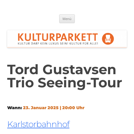
Zum
Inhalt
springen
Kulturparkett Rhein-Neckar
Kultur darf kein Luxus sein!
Menü
Tord Gustavsen
Trio Seeing-Tour
Wann:
23. Januar 2025 | 20:00 Uhr
Karlstorbahnhof