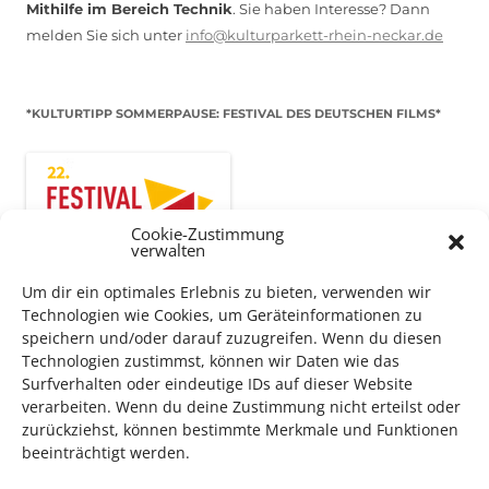
Mithilfe im Bereich Technik
. Sie haben Interesse? Dann
melden Sie sich unter
info@kulturparkett-rhein-neckar.de
*KULTURTIPP SOMMERPAUSE: FESTIVAL DES DEUTSCHEN FILMS*
Cookie-Zustimmung
verwalten
Um dir ein optimales Erlebnis zu bieten, verwenden wir
Technologien wie Cookies, um Geräteinformationen zu
speichern und/oder darauf zuzugreifen. Wenn du diesen
Technologien zustimmst, können wir Daten wie das
Surfverhalten oder eindeutige IDs auf dieser Website
Auch dieses Jahr findet wieder das
Festival des deutschen
verarbeiten. Wenn du deine Zustimmung nicht erteilst oder
Films
in Ludwigshafen statt.
zurückziehst, können bestimmte Merkmale und Funktionen
Vom 19. August bist zum 9. September
haben
Kulturpass-
beeinträchtigt werden.
Inhaber*innen freien Eintritt
zu den Vorstellungen – 30