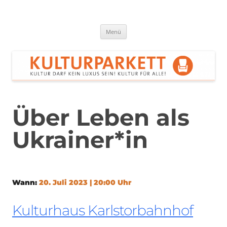
Zum
Inhalt
springen
Kulturparkett Rhein-Neckar
Kultur darf kein Luxus sein!
Menü
Über Leben als
Ukrainer*in
Wann:
20. Juli 2023 | 20:00 Uhr
Kulturhaus Karlstorbahnhof