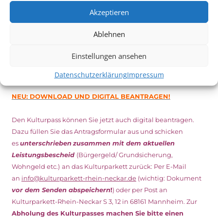
Minuten vor Beginn des Films und solange der Vorrat reicht!
Akzeptieren
Weitere Details zum Festival finden Sie
HIER
Ablehnen
DIGITAL KULTURPASS BEANTRAGEN
Einstellungen ansehen
Datenschutzerklärung
Impressum
NEU: DOWNLOAD UND DIGITAL BEANTRAGEN!
Den Kulturpass können Sie jetzt auch digital beantragen.
Dazu füllen Sie das Antragsformular aus und schicken
es
unterschrieben
zusammen mit dem
aktuellen
Leistungsbescheid
(Bürgergeld/ Grundsicherung,
Wohngeld etc.)
an das Kulturparkett zurück: Per E-Mail
an
info@kulturparkett-rhein-neckar.de
(wichtig: Dokument
vor dem Senden abspeichern
!
) oder per Post an
Kulturparkett-Rhein-Neckar S 3, 12 in 68161 Mannheim. Zur
Abholung des Kulturpasses machen Sie bitte einen