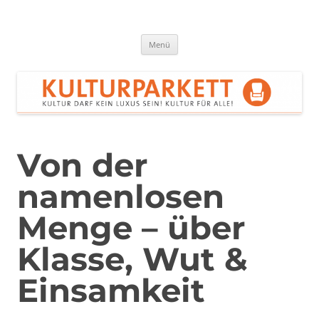
Zum
Inhalt
springen
Kulturparkett Rhein-Neckar
Kultur darf kein Luxus sein!
Menü
Von der
namenlosen
Menge – über
Klasse, Wut &
Einsamkeit