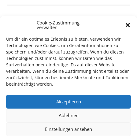
Cookie-Zustimmung
verwalten
TECHNIK SUPPORT GESUCHT!
Um dir ein optimales Erlebnis zu bieten, verwenden wir
Technologien wie Cookies, um Geräteinformationen zu
Das Kulturparkett freut sich stets über
ehrenamtliche
speichern und/oder darauf zuzugreifen. Wenn du diesen
Mithilfe im Bereich Technik
. Sie haben Interesse? Dann
Technologien zustimmst, können wir Daten wie das
melden Sie sich unter
info@kulturparkett-rhein-neckar.de
Surfverhalten oder eindeutige IDs auf dieser Website
verarbeiten. Wenn du deine Zustimmung nicht erteilst oder
zurückziehst, können bestimmte Merkmale und Funktionen
*KULTURTIPP SOMMERPAUSE: FESTIVAL DES DEUTSCHEN FILMS*
beeinträchtigt werden.
Akzeptieren
Ablehnen
Einstellungen ansehen