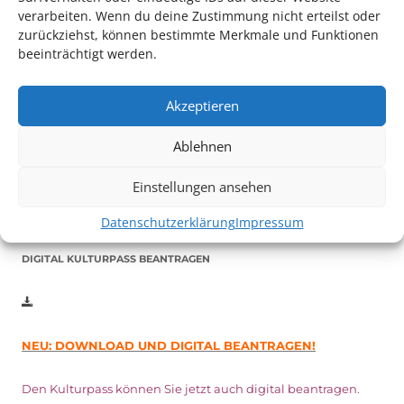
verarbeiten. Wenn du deine Zustimmung nicht erteilst oder
zurückziehst, können bestimmte Merkmale und Funktionen
beeinträchtigt werden.
Auch dieses Jahr findet wieder das
Festival des deutschen
Akzeptieren
Films
in Ludwigshafen statt.
Vom 19. August bist zum 9. September
haben
Kulturpass-
Ablehnen
Inhaber*innen freien Eintritt
zu den Vorstellungen – 30
Minuten vor Beginn des Films und solange der Vorrat reicht!
Einstellungen ansehen
Weitere Details zum Festival finden Sie
HIER
Datenschutzerklärung
Impressum
DIGITAL KULTURPASS BEANTRAGEN
NEU: DOWNLOAD UND DIGITAL BEANTRAGEN!
Den Kulturpass können Sie jetzt auch digital beantragen.