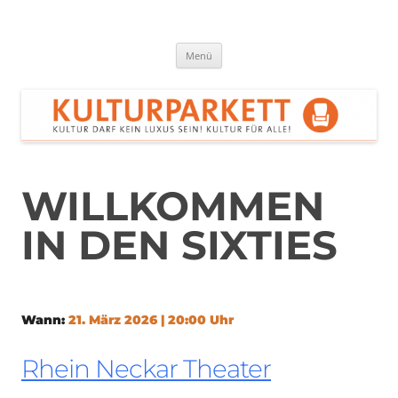
Zum
Inhalt
springen
Kulturparkett Rhein-Neckar
Kultur darf kein Luxus sein!
Menü
WILLKOMMEN
IN DEN SIXTIES
Wann:
21. März 2026 | 20:00 Uhr
Rhein Neckar Theater