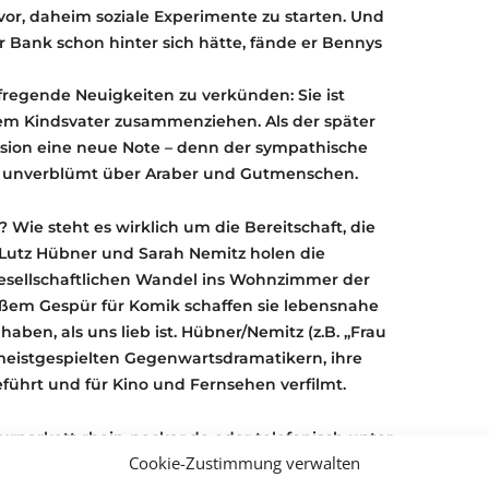
vor, daheim soziale Experimente zu starten. Und
r Bank schon hinter sich hätte, fände er Bennys
regende Neuigkeiten zu verkünden: Sie ist
m Kindsvater zusammenziehen. Als der später
sion eine neue Note – denn der sympathische
h unverblümt über Araber und Gutmenschen.
 Wie steht es wirklich um die Bereitschaft, die
Lutz Hübner und Sarah Nemitz holen die
gesellschaftlichen Wandel ins Wohnzimmer der
oßem Gespür für Komik schaffen sie lebensnahe
aben, als uns lieb ist. Hübner/Nemitz (z.B. „Frau
meistgespielten Gegenwartsdramatikern, ihre
führt und für Kino und Fernsehen verfilmt.
rparkett-rhein-neckar.de oder telefonisch unter
Cookie-Zustimmung verwalten