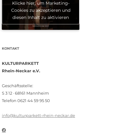
Klicke hier, um Marketing-
Cookies zu akzeptieren und
diesen Inhalt zu aktivieren
KONTAKT
KULTURPARKETT
Rhein-Neckar e.V.
Geschäftsstelle:
S 3 12 · 68161 Mannheim
Telefon 0621 44 59 95 50
info@kulturparkett-rhein-neckar.de