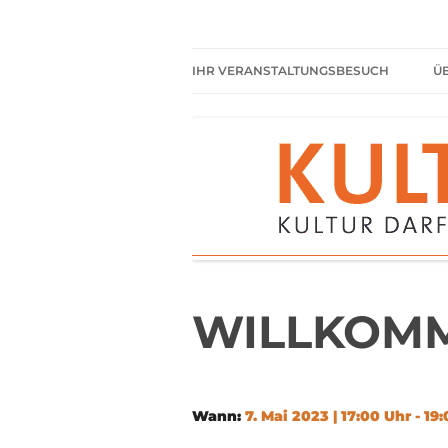
Zum
Inhalt
springen
Kultur darf kein Luxus sein!
Kulturparkett Rhe
IHR VERANSTALTUNGSBESUCH
Ü
AKTUELLE VERANSTALTUNGEN
HIER HABEN SIE IMMER
FREIEN EINTRITT
SHARED READING
REGELN FÜR KULTURPARKETT
GÄSTE
WILLKOMME
Wann:
7. Mai 2023 | 17:00 Uhr - 19