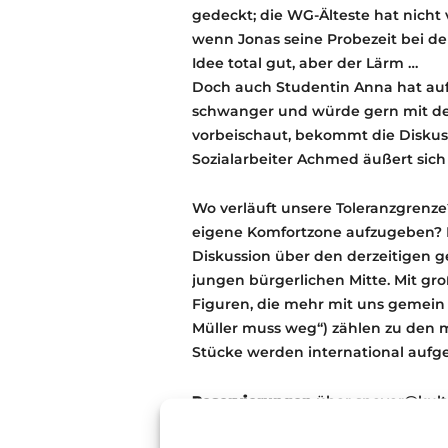
gedeckt; die WG-Älteste hat nicht 
wenn Jonas seine Probezeit bei de
Idee total gut, aber der Lärm …
Doch auch Studentin Anna hat auf
schwanger und würde gern mit de
vorbeischaut, bekommt die Diskus
Sozialarbeiter Achmed äußert sic
Wo verläuft unsere Toleranzgrenze?
eigene Komfortzone aufzugeben? 
Diskussion über den derzeitigen 
jungen bürgerlichen Mitte. Mit gr
Figuren, die mehr mit uns gemein h
Müller muss weg“) zählen zu den 
Stücke werden international aufge
Reservierungen
über speyer@kultu
der Nummer 06232/6959842.