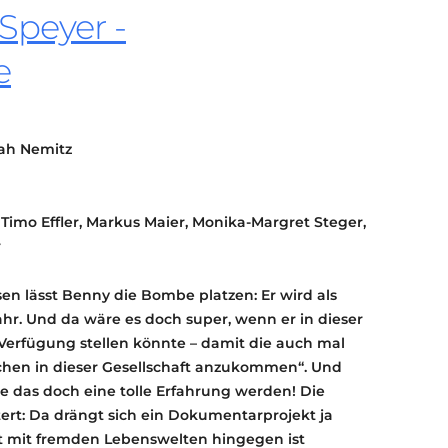
Speyer -
KONTAKT
KULTURPASS DIGITAL
e
BEANTRAGEN
TRANSPARENZ
IMPRESSUM
ah Nemitz
Timo Effler, Markus Maier, Monika-Margret Steger,
r
lässt Benny die Bombe platzen: Er wird als
ahr. Und da wäre es doch super, wenn er in dieser
 Verfügung stellen könnte – damit die auch mal
hen in dieser Gesellschaft anzukommen“. Und
 das doch eine tolle Erfahrung werden! Die
stert: Da drängt sich ein Dokumentarprojekt ja
kt mit fremden Lebenswelten hingegen ist