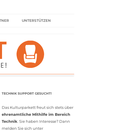
TNER
UNTERSTÜTZEN
ER BÜNDNIS
KULTURPARTNER WERDEN
SPENDEN
FÖRDERMITGLIED WERDEN
MITGLIEDSCHAFT
EHRENAMT
TECHNIK SUPPORT GESUCHT!
Das Kulturparkett freut sich stets über
ehrenamtliche Mithilfe im Bereich
Technik
. Sie haben Interesse? Dann
melden Sie sich unter