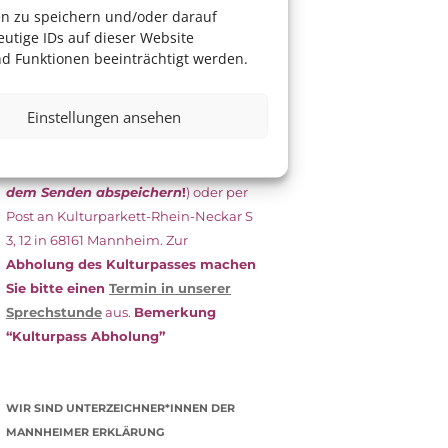
das Antragsformular aus und schicken
en zu speichern und/oder darauf
es
unterschrieben
zusammen mit
utige IDs auf dieser Website
dem
aktuellen
d Funktionen beeinträchtigt werden.
Leistungsbescheid
(Bürgergeld/
Grundsicherung, Wohngeld etc.)
an
Einstellungen ansehen
das Kulturparkett zurück: Per E-Mail
an
info@kulturparkett-rhein-
neckar.de
(wichtig: Dokument
vor
dem Senden abspeichern
!
) oder per
Post an Kulturparkett-Rhein-Neckar S
3, 12 in 68161 Mannheim. Zur
Abholung des Kulturpasses machen
Sie bitte einen
Termin in unserer
Sprechstunde
aus.
Bemerkung
“Kulturpass Abholung”
WIR SIND UNTERZEICHNER*INNEN DER
MANNHEIMER ERKLÄRUNG