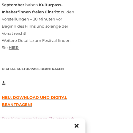
September
haben
Kulturpass-
Inhaber*innen freien Eintritt
zu den
Vorstellungen – 30 Minuten vor
Beginn des Films und solange der
Vorrat reicht!
Weitere Details zum Festival finden
Sie
HIER
DIGITAL KULTURPASS BEANTRAGEN
NEU: DOWNLOAD UND DIGITAL
BEANTRAGEN!
Den Kulturpass können Sie jetzt auch
digital beantragen. Dazu füllen Sie