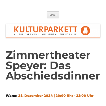
Zum
Inhalt
springen
Kulturparkett Rhein-Neckar
Kultur darf kein Luxus sein!
Menü
Zimmertheater
Speyer: Das
Abschiedsdinner
Wann:
28. Dezember 2024 | 20:00 Uhr - 22:00 Uhr