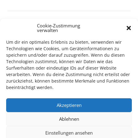
Cookie-Zustimmung
verwalten
TECHNIK SUPPORT GESUCHT!
Um dir ein optimales Erlebnis zu bieten, verwenden wir
Technologien wie Cookies, um Geräteinformationen zu
Das Kulturparkett freut sich stets über
ehrenamtliche
speichern und/oder darauf zuzugreifen. Wenn du diesen
Mithilfe im Bereich Technik
. Sie haben Interesse? Dann
Technologien zustimmst, können wir Daten wie das
melden Sie sich unter
info@kulturparkett-rhein-neckar.de
Surfverhalten oder eindeutige IDs auf dieser Website
verarbeiten. Wenn du deine Zustimmung nicht erteilst oder
zurückziehst, können bestimmte Merkmale und Funktionen
beeinträchtigt werden.
*KULTURTIPP SOMMERPAUSE: FESTIVAL DES DEUTSCHEN FILMS*
Akzeptieren
Ablehnen
Einstellungen ansehen