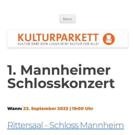
Zum
Inhalt
springen
Kulturparkett Rhein-Neckar
Kultur darf kein Luxus sein!
Menü
1. Mannheimer
Schlosskonzert
Wann:
23. September 2023 | 19:00 Uhr
Rittersaal - Schloss Mannheim