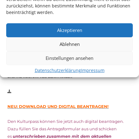
zurückziehst, können bestimmte Merkmale und Funktionen
beeinträchtigt werden.
Auch dieses Jahr findet wieder das
Festival des deutschen
Films
in Ludwigshafen statt.
Akzeptieren
Vom 19. August bist zum 9. September
haben
Kulturpass-
Inhaber*innen freien Eintritt
zu den Vorstellungen – 30
Ablehnen
Minuten vor Beginn des Films und solange der Vorrat reicht!
Weitere Details zum Festival finden Sie
HIER
Einstellungen ansehen
Datenschutzerklärung
Impressum
DIGITAL KULTURPASS BEANTRAGEN
NEU: DOWNLOAD UND DIGITAL BEANTRAGEN!
Den Kulturpass können Sie jetzt auch digital beantragen.
Dazu füllen Sie das Antragsformular aus und schicken
es
unterschrieben
zusammen mit dem
aktuellen