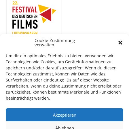
Cookie-Zustimmung
verwalten
Um dir ein optimales Erlebnis zu bieten, verwenden wir
Auch dieses Jahr findet wieder das
Festival des deutschen
Technologien wie Cookies, um Geräteinformationen zu
Films
in Ludwigshafen statt.
speichern und/oder darauf zuzugreifen. Wenn du diesen
Technologien zustimmst, können wir Daten wie das
Vom 19. August bist zum 9. September
haben
Kulturpass-
Surfverhalten oder eindeutige IDs auf dieser Website
Inhaber*innen freien Eintritt
zu den Vorstellungen – 30
verarbeiten. Wenn du deine Zustimmung nicht erteilst oder
Minuten vor Beginn des Films und solange der Vorrat reicht!
zurückziehst, können bestimmte Merkmale und Funktionen
Weitere Details zum Festival finden Sie
HIER
beeinträchtigt werden.
Akzeptieren
DIGITAL KULTURPASS BEANTRAGEN
Ablehnen