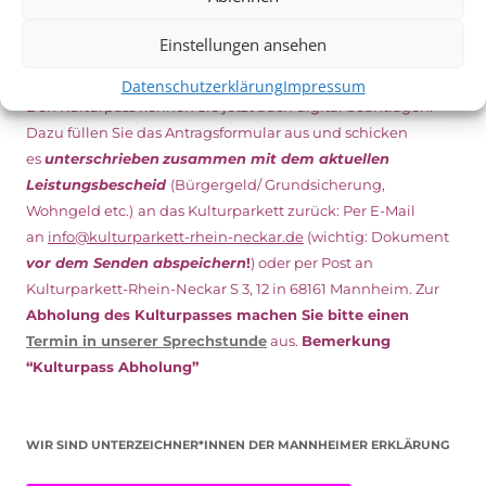
Einstellungen ansehen
NEU: DOWNLOAD UND DIGITAL BEANTRAGEN!
Datenschutzerklärung
Impressum
Den Kulturpass können Sie jetzt auch digital beantragen.
Dazu füllen Sie das Antragsformular aus und schicken
es
unterschrieben
zusammen mit dem
aktuellen
Leistungsbescheid
(Bürgergeld/ Grundsicherung,
Wohngeld etc.)
an das Kulturparkett zurück: Per E-Mail
an
info@kulturparkett-rhein-neckar.de
(wichtig: Dokument
vor dem Senden abspeichern
!
) oder per Post an
Kulturparkett-Rhein-Neckar S 3, 12 in 68161 Mannheim. Zur
Abholung des Kulturpasses machen Sie bitte einen
Termin in unserer Sprechstunde
aus.
Bemerkung
“Kulturpass Abholung”
WIR SIND UNTERZEICHNER*INNEN DER MANNHEIMER ERKLÄRUNG