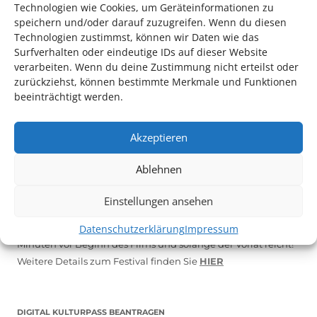
Technologien wie Cookies, um Geräteinformationen zu
speichern und/oder darauf zuzugreifen. Wenn du diesen
Technologien zustimmst, können wir Daten wie das
Surfverhalten oder eindeutige IDs auf dieser Website
verarbeiten. Wenn du deine Zustimmung nicht erteilst oder
zurückziehst, können bestimmte Merkmale und Funktionen
beeinträchtigt werden.
Akzeptieren
Ablehnen
Auch dieses Jahr findet wieder das
Festival des deutschen
Films
in Ludwigshafen statt.
Einstellungen ansehen
Vom 19. August bist zum 9. September
haben
Kulturpass-
Inhaber*innen freien Eintritt
zu den Vorstellungen – 30
Datenschutzerklärung
Impressum
Minuten vor Beginn des Films und solange der Vorrat reicht!
Weitere Details zum Festival finden Sie
HIER
DIGITAL KULTURPASS BEANTRAGEN