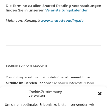
Die Termine zu allen Shared Reading Veranstaltungen
finden Sie in unserem
Veranstaltungskalender
Mehr zum Konzept:
www.shared-reading.de
TECHNIK SUPPORT GESUCHT!
Das Kulturparkett freut sich stets über
ehrenamtliche
Mithilfe im Bereich Technik
. Sie haben Interesse? Dann
melden Sie sich unter
info@kulturparkett-rhein-neckar.de
Cookie-Zustimmung
verwalten
Um dir ein optimales Erlebnis zu bieten, verwenden wir
*KULTURTIPP SOMMERPAUSE: FESTIVAL DES DEUTSCHEN FILMS*