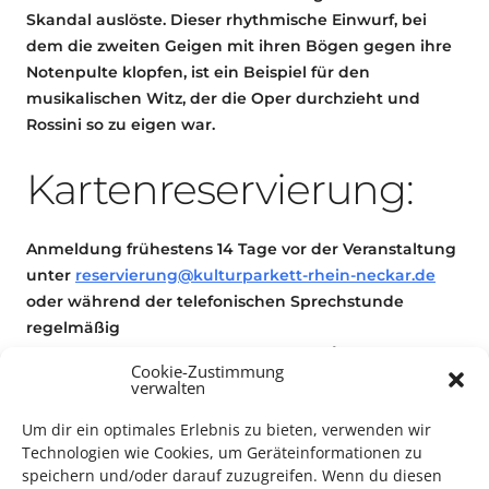
Skandal auslöste. Dieser rhythmische Einwurf, bei
dem die zweiten Geigen mit ihren Bögen gegen ihre
Notenpulte klopfen, ist ein Beispiel für den
musikalischen Witz, der die Oper durchzieht und
Rossini so zu eigen war.
Kartenreservierung:
Anmeldung frühestens 14 Tage vor der Veranstaltung
unter
reservierung@kulturparkett-rhein-neckar.de
oder während der telefonischen Sprechstunde
regelmäßig
montags von 16:00 – 17:00 Uhr
und
mittwochs von 13
Cookie-Zustimmung
– 14 Uhr
unter der Telefonnummer
0621 44 59 95 50.
verwalten
– Bitt keine Reservierungen auf den
Um dir ein optimales Erlebnis zu bieten, verwenden wir
Anruufbeantworter –
Technologien wie Cookies, um Geräteinformationen zu
speichern und/oder darauf zuzugreifen. Wenn du diesen