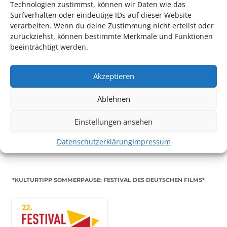
Technologien zustimmst, können wir Daten wie das
Surfverhalten oder eindeutige IDs auf dieser Website
Konzert
verarbeiten. Wenn du deine Zustimmung nicht erteilst oder
zurückziehst, können bestimmte Merkmale und Funktionen
beeinträchtigt werden.
Akzeptieren
TECHNIK SUPPORT GESUCHT!
Ablehnen
Das Kulturparkett freut sich stets über
ehrenamtliche
Einstellungen ansehen
Mithilfe im Bereich Technik
. Sie haben Interesse? Dann
Datenschutzerklärung
Impressum
melden Sie sich unter
info@kulturparkett-rhein-neckar.de
*KULTURTIPP SOMMERPAUSE: FESTIVAL DES DEUTSCHEN FILMS*